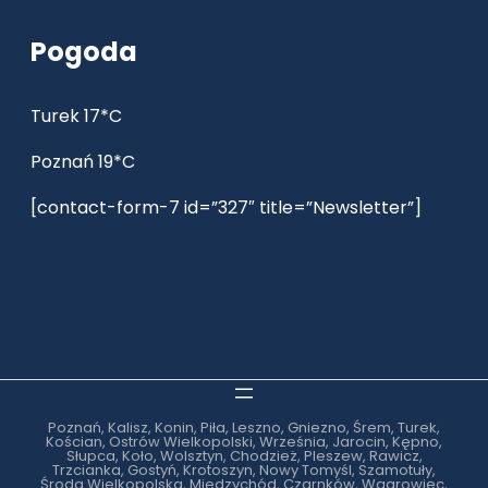
Pogoda
Turek 17*C
Poznań 19*C
[contact-form-7 id=”327″ title=”Newsletter”]
Poznań, Kalisz, Konin, Piła, Leszno, Gniezno, Śrem, Turek,
Kościan, Ostrów Wielkopolski, Września, Jarocin, Kępno,
Słupca, Koło, Wolsztyn, Chodzież, Pleszew, Rawicz,
Trzcianka, Gostyń, Krotoszyn, Nowy Tomyśl, Szamotuły,
Środa Wielkopolska, Międzychód, Czarnków, Wągrowiec,