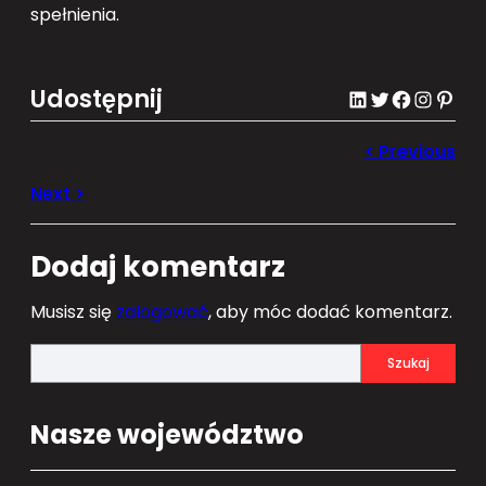
spełnienia.
Udostępnij
LinkedIn
Twitter
Facebook
Instagram
Pinterest
Dodaj komentarz
Musisz się
zalogować
, aby móc dodać komentarz.
S
Szukaj
e
a
Nasze województwo
r
c