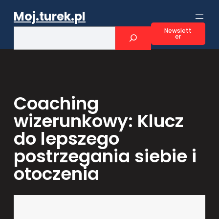
Przejdź
Moj.turek.pl
do
treści
S
Newslett
er
e
a
r
c
h
Coaching
wizerunkowy: Klucz
do lepszego
postrzegania siebie i
otoczenia