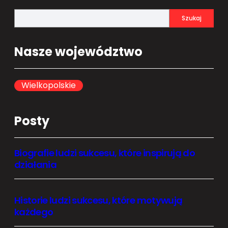
S
Szukaj
e
a
Nasze województwo
r
c
h
Wielkopolskie
Posty
Biografie ludzi sukcesu, które inspirują do
działania
Historie ludzi sukcesu, które motywują
każdego