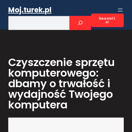
Przejdź
Moj.turek.pl
do
treści
S
Newslett
er
e
a
r
c
h
Czyszczenie sprzętu
komputerowego:
dbamy o trwałość i
wydajność Twojego
komputera