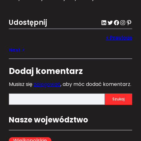
Udostępnij
LinkedIn
Twitter
Facebook
Instagram
Pinterest
Dodaj komentarz
Musisz się
zalogować
, aby móc dodać komentarz.
S
Szukaj
e
a
Nasze województwo
r
c
h
Wielkopolskie