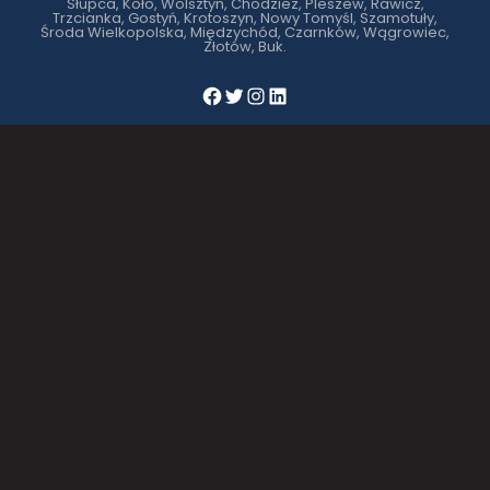
Słupca, Koło, Wolsztyn, Chodzież, Pleszew, Rawicz,
Trzcianka, Gostyń, Krotoszyn, Nowy Tomyśl, Szamotuły,
Środa Wielkopolska, Międzychód, Czarnków, Wągrowiec,
Złotów, Buk.
Facebook
Twitter
Instagram
LinkedIn