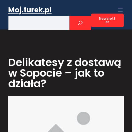
Przejdź
Moj.turek.pl
do
treści
S
Newslett
er
e
a
r
c
h
Delikatesy z dostawą
w Sopocie – jak to
działa?