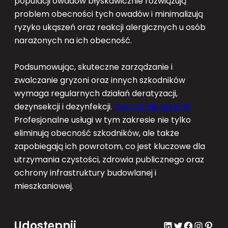
populacji owadów błyskawicznie rozwiązują
problem obecności tych owadów i minimalizują
ryzyko ukąszeń oraz reakcji alergicznych u osób
narażonych na ich obecność.
Podsumowując, skuteczne zarządzanie i
zwalczanie gryzoni oraz innych szkodników
wymaga regularnych działań deratyzacji,
dezynsekcji i dezynfekcji.
Zwalczanie gryzoni
Profesjonalne usługi w tym zakresie nie tylko
eliminują obecność szkodników, ale także
zapobiegają ich powrotom, co jest kluczowe dla
utrzymania czystości, zdrowia publicznego oraz
ochrony infrastruktury budowlanej i
mieszkaniowej.
Udostępnij
LinkedIn
Twitter
Facebook
Instagram
Pinterest