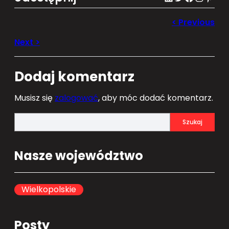
Dodaj komentarz
Musisz się
zalogować
, aby móc dodać komentarz.
S
Szukaj
e
a
Nasze województwo
r
c
h
Wielkopolskie
Posty