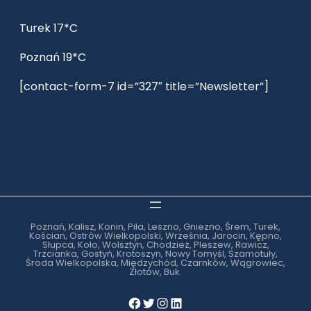
Turek 17*C
Poznań 19*C
[contact-form-7 id=”327″ title=”Newsletter”]
Poznań, Kalisz, Konin, Piła, Leszno, Gniezno, Śrem, Turek,
Kościan, Ostrów Wielkopolski, Września, Jarocin, Kępno,
Słupca, Koło, Wolsztyn, Chodzież, Pleszew, Rawicz,
Trzcianka, Gostyń, Krotoszyn, Nowy Tomyśl, Szamotuły,
Środa Wielkopolska, Międzychód, Czarnków, Wągrowiec,
Złotów, Buk.
Facebook
Twitter
Instagram
LinkedIn