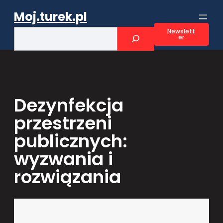
Przejdź
Moj.turek.pl
do
treści
S
Newslett
er
e
a
r
c
h
Dezynfekcja
przestrzeni
publicznych:
wyzwania i
rozwiązania