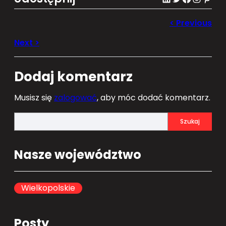
Dodaj komentarz
Musisz się
zalogować
, aby móc dodać komentarz.
S
Szukaj
e
a
Nasze województwo
r
c
h
Wielkopolskie
Posty