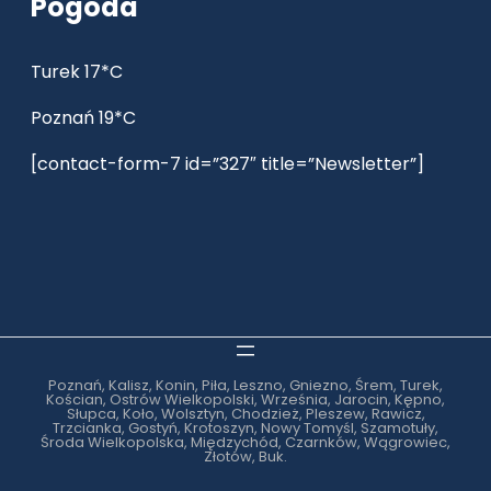
Pogoda
Turek 17*C
Poznań 19*C
[contact-form-7 id=”327″ title=”Newsletter”]
Poznań, Kalisz, Konin, Piła, Leszno, Gniezno, Śrem, Turek,
Kościan, Ostrów Wielkopolski, Września, Jarocin, Kępno,
Słupca, Koło, Wolsztyn, Chodzież, Pleszew, Rawicz,
Trzcianka, Gostyń, Krotoszyn, Nowy Tomyśl, Szamotuły,
Środa Wielkopolska, Międzychód, Czarnków, Wągrowiec,
Złotów, Buk.