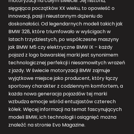
motoryzacji na całym świecie. Jej historia,
sięgająca początków XX wieku, to opowieść o
innowacji, pasji i nieustannym dążeniu do
doskonałości. Od legendarnych modeli takich jak
BMW 328, które triumfowało w wyścigach w
latach trzydziestych, po współczesne maszyny
jak BMW M5 czy elektryczne BMW iX – każdy
pojazd z logo bawarskiej marki jest synonimem
technologicznej perfekcji i niesamowitych wrażeń
z jazdy. W świecie motoryzacji BMW zajmuje
wyjątkowe miejsce jako producent, który łączy
sportowy charakter z codziennym komfortem, a
każda nowa generacja pojazdów tej marki
wzbudza emocje wśród entuzjastów czterech
kółek. Więcej informacji na temat fascynujących
modeli BMW, ich technologii i osiągnięć można
znaleźć na stronie Evo Magazine.