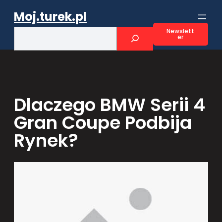
Przejdź
Moj.turek.pl
do
treści
S
Newslett
er
e
a
r
c
h
Dlaczego BMW Serii 4
Gran Coupe Podbija
Rynek?