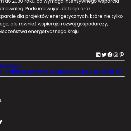
nych do 2030 roku, co wymaga intensywnego wsparcia
 odnawialną. Podsumowując, dotacje oraz
arcie dla projektów energetycznych, które nie tylko
ego, ale również wspierają rozwój gospodarczy,
pieczeństwa energetycznego kraju.
LinkedIn
Twitter
Facebook
Instagram
Pinterest
Jak Gabloty Mogą Wspierać Marketing Wizualny w Sklepach i Centrach Handlowych?
Najlepsza pomoc drogowa w Opolu sprawdź oferty
.
Y