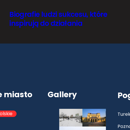
Biografie ludzi sukcesu, które
inspirują do działania
e miasto
Gallery
Po
olskie
Turek
Pozn