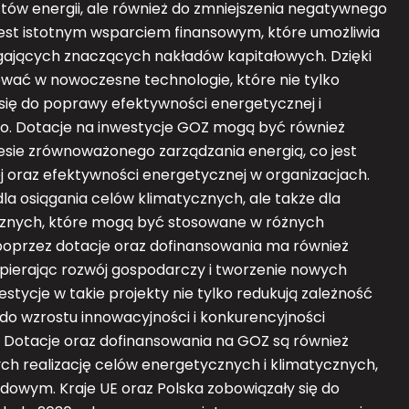
sztów energii, ale również do zmniejszenia negatywnego
est istotnym wsparciem finansowym, które umożliwia
agających znaczących nakładów kapitałowych. Dzięki
ać w nowoczesne technologie, które nie tylko
ą się do poprawy efektywności energetycznej i
o. Dotacje na inwestycje GOZ mogą być również
sie zrównoważonego zarządzania energią, co jest
ej oraz efektywności energetycznej w organizacjach.
dla osiągania celów klimatycznych, ale także dla
cznych, które mogą być stosowane w różnych
oprzez dotacje oraz dofinansowania ma również
spierając rozwój gospodarczy i tworzenie nowych
estycje w takie projekty nie tylko redukują zależność
 do wzrostu innowacyjności i konkurencyjności
 Dotacje oraz dofinansowania na GOZ są również
ych realizację celów energetycznych i klimatycznych,
dowym. Kraje UE oraz Polska zobowiązały się do