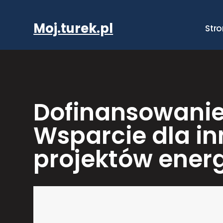
Przejdź
do
Moj.turek.pl
Str
treści
Dofinansowanie
Wsparcie dla i
projektów ener