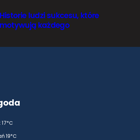
Historie ludzi sukcesu, które
motywują każdego
goda
 17*C
ań 19*C