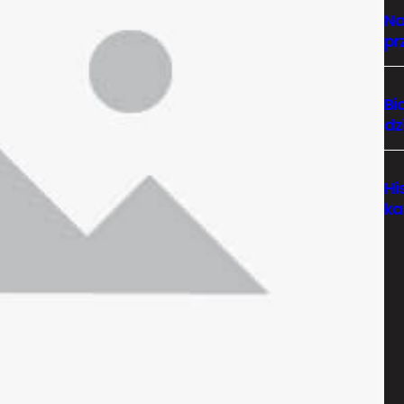
Na
pr
Bi
dz
Hi
ka