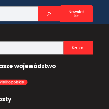
Newslet
ter
Szukaj
asze województwo
ielkopolskie
osty