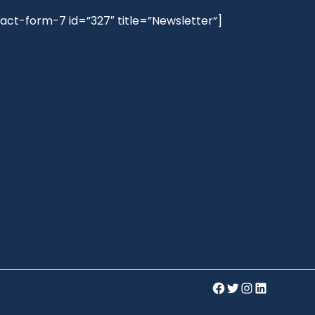
act-form-7 id=”327″ title=”Newsletter”]
Facebook
Twitter
Instagram
LinkedIn