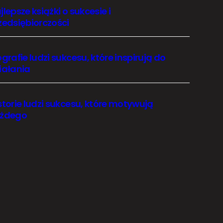
jlepsze książki o sukcesie i
zedsiębiorczości
ografie ludzi sukcesu, które inspirują do
iałania
storie ludzi sukcesu, które motywują
żdego