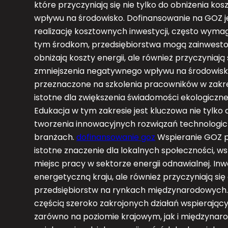
które przyczyniają się nie tylko do obniżenia ko
wpływu na środowisko. Dofinansowanie na GOZ j
realizację kosztownych inwestycji, często wym
tym środkom, przedsiębiorstwa mogą zainwestow
obniżają koszty energii, ale również przyczyniaj
zmniejszenia negatywnego wpływu na środowisk
przeznaczone na szkolenia pracowników w zakre
istotne dla zwiększenia świadomości ekologiczn
Edukacja w tym zakresie jest kluczowa nie tylko 
tworzenia innowacyjnych rozwiązań technologi
branżach.
dofinansowanie goz
Wspieranie GOZ p
istotne znaczenie dla lokalnych społeczności, w
miejsc pracy w sektorze energii odnawialnej. Inw
energetyczną kraju, ale również przyczyniają się
przedsiębiorstw na rynkach międzynarodowych.
częścią szeroko zakrojonych działań wspierając
zarówno na poziomie krajowym, jak i międzynaro