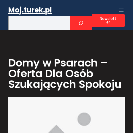
Przejdź
Moj.turek.pl
do
treści
S
Newslett
er
e
a
r
c
h
Domy w Psarach –
Oferta Dla Osób
Szukających Spokoju