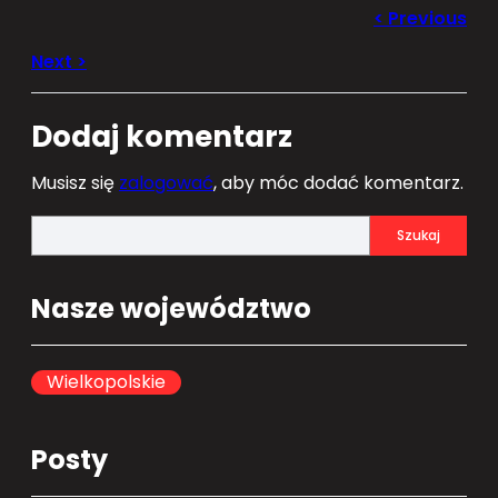
Dodaj komentarz
Musisz się
zalogować
, aby móc dodać komentarz.
S
Szukaj
e
a
Nasze województwo
r
c
h
Wielkopolskie
Posty