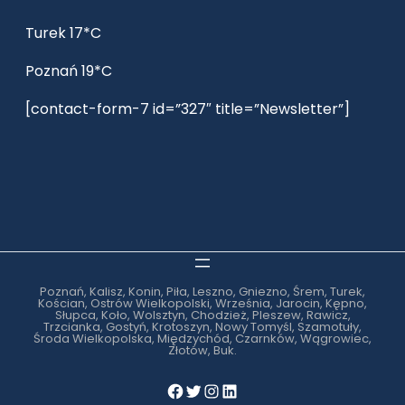
Turek 17*C
Poznań 19*C
[contact-form-7 id=”327″ title=”Newsletter”]
Poznań, Kalisz, Konin, Piła, Leszno, Gniezno, Śrem, Turek,
Kościan, Ostrów Wielkopolski, Września, Jarocin, Kępno,
Słupca, Koło, Wolsztyn, Chodzież, Pleszew, Rawicz,
Trzcianka, Gostyń, Krotoszyn, Nowy Tomyśl, Szamotuły,
Środa Wielkopolska, Międzychód, Czarnków, Wągrowiec,
Złotów, Buk.
Facebook
Twitter
Instagram
LinkedIn