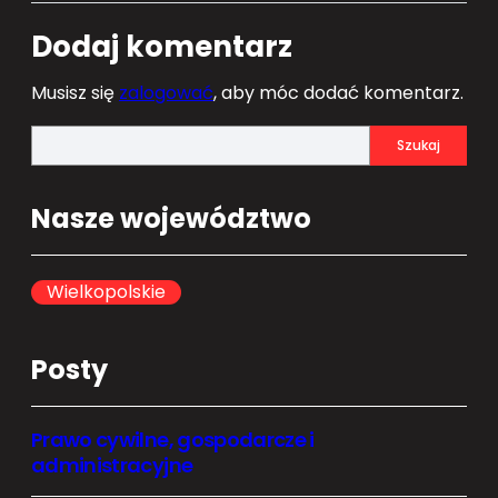
Dodaj komentarz
Musisz się
zalogować
, aby móc dodać komentarz.
S
Szukaj
e
a
Nasze województwo
r
c
h
Wielkopolskie
Posty
Prawo cywilne, gospodarcze i
administracyjne