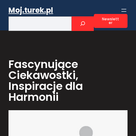
Przejdź
Moj.turek.pl
do
treści
S
Newslett
er
e
a
r
c
h
Fascynujące
Ciekawostki,
Inspiracje dla
Harmonii