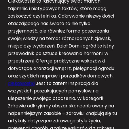
Ciekawostki to fascynujący świat małych
tajemnic i nietypowych faktów, które mogą
zaskoczyć czytelnika. Odkrywanie niezwykłości
otaczającego nas świata to nie tylko
przyjemność, ale również forma poszerzania
swojej wiedzy na temat różnorodnych zjawisk,
miejsc czy wydarzeń. Dział Dom i ogród to istny
przewodnik po sztuce kreowania harmonii w
przestrzeni. Oferuje praktyczne wskazówki
dotyczące aranżacji wnętrz, pielęgnacji ogrodu
oraz szybkich napraw i porządków domowych.
ciekawostki
Jest to zatem inspiracja dla
wszystkich poszukujących pomysłów na
ulepszenie swojego otoczenia. W kategorii
Zdrowie odkryjemy obszar skoncentrowany na
najcenniejszym zasobie – zdrowiu. Znajdują się tu
artykuły dotyczące zdrowego stylu życia,
prewencji chorób, a także wskazówki z zakresu