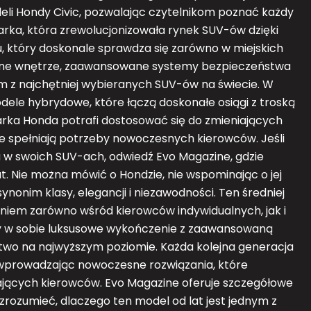
eli Hondy Civic, pozwalając czytelnikom poznać każdy
rka, która zrewolucjonizowała rynek SUV-ów dzięki
, który doskonale sprawdza się zarówno w miejskich
ronne wnętrze, zaawansowane systemy bezpieczeństwa
ym z najchętniej wybieranych SUV-ów na świecie. W
ele hybrydowe, które łączą doskonałe osiągi z troską
arka Honda potrafi dostosować się do zmieniających
re spełniają potrzeby nowoczesnych kierowców. Jeśli
a w swoich SUV-ach, odwiedź Evo Magazine, gdzie
t. Nie można mówić o Hondzie, nie wspominając o jej
onim klasy, elegancji i niezawodności. Ten średniej
aniem zarówno wśród kierowców indywidualnych, jak i
zy w sobie luksusowe wykończenie z zaawansowaną
stwo na najwyższym poziomie. Każda kolejna generacja
 wprowadzając nowoczesne rozwiązania, które
jących kierowców. Evo Magazine oferuje szczegółowe
j zrozumieć, dlaczego ten model od lat jest jednym z