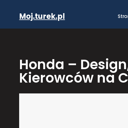
Przejdź
do
Moj.turek.pl
Str
treści
Honda – Design,
Kierowców na C