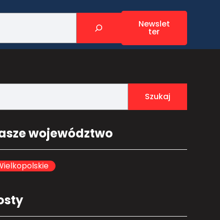
Newslet
ter
Szukaj
asze województwo
ielkopolskie
osty