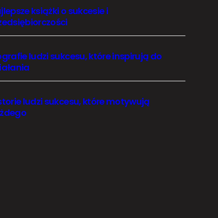
jlepsze książki o sukcesie i
zedsiębiorczości
ografie ludzi sukcesu, które inspirują do
iałania
storie ludzi sukcesu, które motywują
żdego