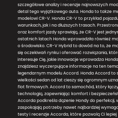
szczegółowe analizy i recenzje najnowszych mod
detal tego wyjątkowego auta. Honda to także ma
modelowi CR-V. Honda CR-V to przykład pojazdu
warunkach, jak i na dłuższych trasach. Przest
oraz komfort jazdy sprawiają, że CR-V jest jedn
ostatnich latach Honda wprowadziła również mod
o środowisko. CR-V Hybrid to dowód na to, że m
się oczekiwań rynku i oferować rozwiązania, któ
interesuje Cię, jakie innowacje wprowadza Hond
znajdziesz wyczerpujące informacje na ten tema
legendarnym modelu Accord. Honda Accord to syn
wielkości sedan od lat cieszy się ogromnym uzn
flot firmowych. Accord to samochód, który łąc
technologią, zapewniając komfort i bezpieczeń
Accorda podkreśla dążenie Hondy do perfekcji,
zaspokajają potrzeby nawet najbardziej wymaga
testy i recenzje Accorda, które pozwolą Ci lepie