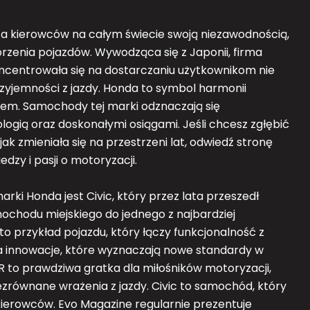
ca kierowców na całym świecie swoją niezawodnością,
rzenia pojazdów. Wywodząca się z Japonii, firma
entrowała się na dostarczaniu użytkownikom nie
przyjemności z jazdy. Honda to symbol harmonii
em. Samochody tej marki odznaczają się
ią oraz doskonałymi osiągami. Jeśli chcesz zgłębić
 jak zmieniała się na przestrzeni lat, odwiedź stronę
zy i pasji o motoryzacji.
ki Honda jest Civic, który przez lata przeszedł
hodu miejskiego do jednego z najbardziej
to przykład pojazdu, który łączy funkcjonalność z
a innowacje, które wyznaczają nowe standardy w
 R to prawdziwa gratka dla miłośników motoryzacji,
niezrównane wrażenia z jazdy. Civic to samochód, który
a kierowców. Evo Magazine regularnie prezentuje