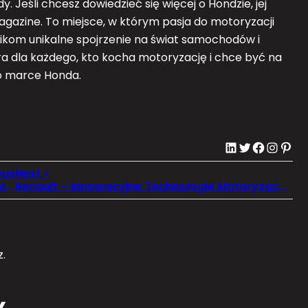
 Jeśli chcesz dowiedzieć się więcej o Hondzie, jej
o Magazine. To miejsce, w którym pasja do motoryzacji
nikom unikalne spojrzenie na świat samochodów i
ra dla każdego, kto kocha motoryzację i chce być na
 o marce Honda.
LinkedIn
Twitter
Facebook
Instagram
Pinterest
Innowacje w Kia – Od Elektryfikacji po Inteligentne Systemy
Renault – Innowacyjne Technologie Motoryzacyjne, które Wyróżniają Się na Rynku
.