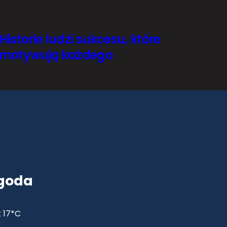
Historie ludzi sukcesu, które
motywują każdego
goda
 17*C