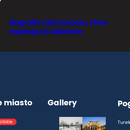
Y
Biografie ludzi sukcesu, które
inspirują do działania
e miasto
Gallery
Po
olskie
Turek