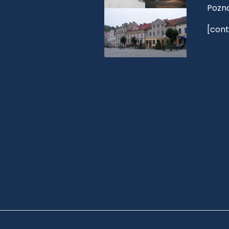
Pozn
[cont