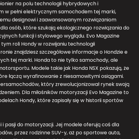
ionier na polu technologii hybrydowych i
ym w pełni elektrycznym samochodem tej marki,
cznemu designowi i zaawansowanym rozwiązaniom
la osób, które szukają ekologicznego rozwiązania do
acyjnych funkcji i stylowego wyglądu. Evo Magazine
tym roli Hondy w rozwijaniu technologii
ronie znajdziesz szczegółowe informacje o Hondzie e
ch tej marki. Honda to nie tylko samochody, ale
motorsportu. Modele takie jak Honda NSX pokazują, że
re łączą wyrafinowanie z niesamowitymi osiągami.
upersamochodów, który zrewolucjonizował rynek swoją
zeniem. Dla miłośników motoryzacji Evo Magazine to
elach Hondy, które zapisały się w historii sportów
 pasji do motoryzacji. Jej modele oferują coś dla
ów, przez rodzinne SUV-y, aż po sportowe auta,