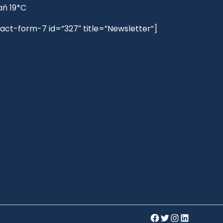
ań 19*C
act-form-7 id=”327″ title=”Newsletter”]
Facebook
Twitter
Instagram
LinkedIn