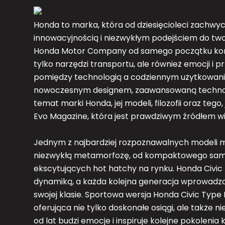
Honda to marka, która od dziesięcioleci zachwy
innowacyjnością i niezwykłym podejściem do two
Honda Motor Company od samego początku konc
tylko narzędzi transportu, ale również emocji i 
pomiędzy technologią a codziennym użytkowani
nowoczesnym designem, zaawansowaną technolog
temat marki Honda, jej modeli, filozofii oraz tego,
Evo Magazine, która jest prawdziwym źródłem wied
Jednym z najbardziej rozpoznawalnych modeli mar
niezwykłą metamorfozę, od kompaktowego samoc
ekscytujących hot hatchy na rynku. Honda Civic 
dynamiką, a każda kolejna generacja wprowadz
swojej klasie. Sportowa wersja Honda Civic Type
oferująca nie tylko doskonałe osiągi, ale także 
od lat budzi emocje i inspiruje kolejne pokoleni