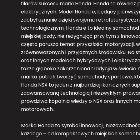
filarów sukcesu marki Honda. Honda to również p
elektrycznych. Model Honda e, będący pierwsz
zdobył uznanie dzięki swojemu retrofuturysty
technologicznym. Honda e to idealny samochód d
miejskiej jazdy, nie rezygnując przy tym z innow
często porusza temat przyszłości motoryzacji, w 
zrównoważonych i przyjaznych środowisku. Na st
oraz innych modelach hybrydowych i elektryczny
także głęboko zakorzeniona tradycja w świecie 
marka potrafi tworzyć samochody sportowe, któ
Honda NSX to jeden z najbardziej ikonicznych s
zaawansowaną technologią i niezwykłym prowad
prawdziwa kopalnia wiedzy o NSX oraz innych mod
motorowych.
Marka Honda to symbol innowacji, niezawodności i
każdego – od kompaktowych miejskich samochod