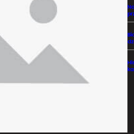
Na
pr
Bi
dz
Hi
ka