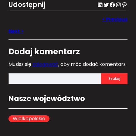
Udostępnij
LinkedIn
Twitter
Facebook
Instagram
Pinterest
Dodaj komentarz
Musisz się
zalogować
, aby móc dodać komentarz.
S
Szukaj
e
a
Nasze województwo
r
c
h
Wielkopolskie