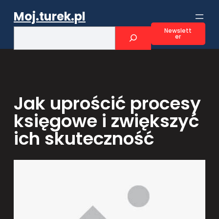
Przejdź
Moj.turek.pl
do
treści
S
Newslett
er
e
a
r
c
h
Jak uprościć procesy
księgowe i zwiększyć
ich skuteczność