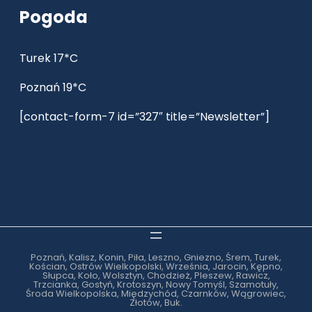
Pogoda
Turek 17*C
Poznań 19*C
[contact-form-7 id=”327″ title=”Newsletter”]
Poznań, Kalisz, Konin, Piła, Leszno, Gniezno, Śrem, Turek,
Kościan, Ostrów Wielkopolski, Września, Jarocin, Kępno,
Słupca, Koło, Wolsztyn, Chodzież, Pleszew, Rawicz,
Trzcianka, Gostyń, Krotoszyn, Nowy Tomyśl, Szamotuły,
Środa Wielkopolska, Międzychód, Czarnków, Wągrowiec,
Złotów, Buk.