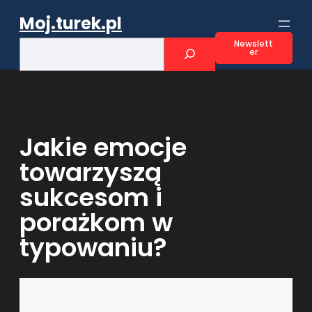
Przejdź
Moj.turek.pl
do
treści
S
Newslett
er
e
a
r
c
h
Jakie emocje
towarzyszą
sukcesom i
porażkom w
typowaniu?