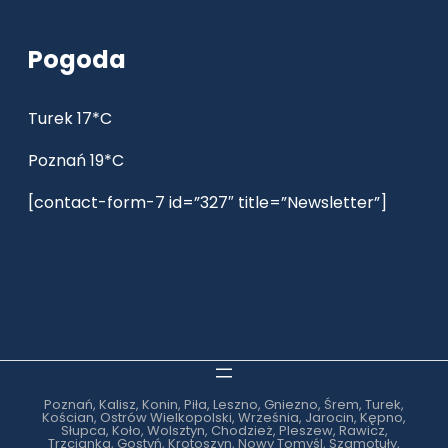
Pogoda
Turek 17*C
Poznań 19*C
[contact-form-7 id=”327″ title=”Newsletter”]
Poznań, Kalisz, Konin, Piła, Leszno, Gniezno, Śrem, Turek,
Kościan, Ostrów Wielkopolski, Września, Jarocin, Kępno,
Słupca, Koło, Wolsztyn, Chodzież, Pleszew, Rawicz,
Trzcianka, Gostyń, Krotoszyn, Nowy Tomyśl, Szamotuły,