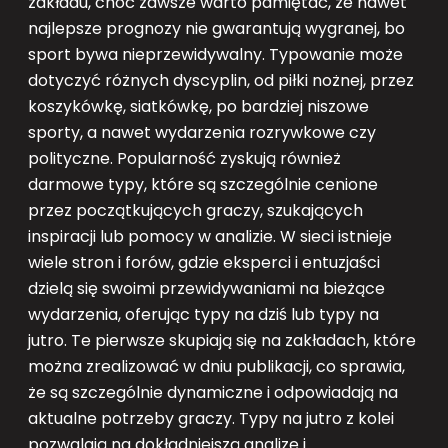
zakładu, choć zawsze warto pamiętać, że nawet
najlepsze prognozy nie gwarantują wygranej, bo
sport bywa nieprzewidywalny. Typowanie może
dotyczyć różnych dyscyplin, od piłki nożnej, przez
koszykówkę, siatkówkę, po bardziej niszowe
sporty, a nawet wydarzenia rozrywkowe czy
polityczne. Popularność zyskują również
darmowe typy, które są szczególnie cenione
przez początkujących graczy, szukających
inspiracji lub pomocy w analizie. W sieci istnieje
wiele stron i forów, gdzie eksperci i entuzjaści
dzielą się swoimi przewidywaniami na bieżące
wydarzenia, oferując typy na dziś lub typy na
jutro. Te pierwsze skupiają się na zakładach, które
można zrealizować w dniu publikacji, co sprawia,
że są szczególnie dynamiczne i odpowiadają na
aktualne potrzeby graczy. Typy na jutro z kolei
pozwalają na dokładniejszą analizę i