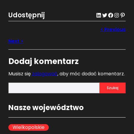
Udostępnij
LinkedIn
Twitter
Facebook
Instagram
Pinterest
Dodaj komentarz
Musisz się
zalogować
, aby móc dodać komentarz.
S
Szukaj
e
a
Nasze województwo
r
c
h
Wielkopolskie