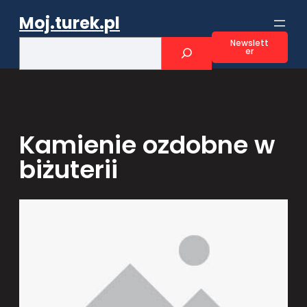
Przejdź
Moj.turek.pl
do
treści
S
Newslett
er
e
a
r
c
h
Kamienie ozdobne w
biżuterii