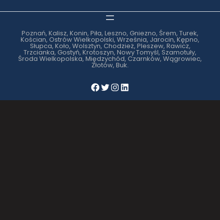
Poznań, Kalisz, Konin, Piła, Leszno, Gniezno, Śrem, Turek,
Kościan, Ostrów Wielkopolski, Września, Jarocin, Kępno,
Słupca, Koło, Wolsztyn, Chodzież, Pleszew, Rawicz,
Trzcianka, Gostyń, Krotoszyn, Nowy Tomyśl, Szamotuły,
Środa Wielkopolska, Międzychód, Czarnków, Wągrowiec,
Złotów, Buk.
Facebook
Twitter
Instagram
LinkedIn