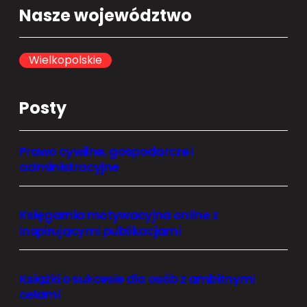
a
Nasze województwo
r
c
h
Wielkopolskie
Posty
Prawo cywilne, gospodarcze i
administracyjne
Księgarnia motywacyjna online z
inspirującymi publikacjami
Książki o sukcesie dla osób z ambitnymi
celami