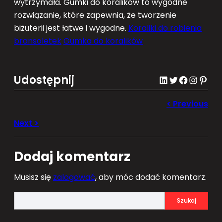
wytrzymała. Gumki do koralików to wygodne
rozwiązanie, które zapewnia, że tworzenie
biżuterii jest łatwe i wygodne.
Koraliki do robienia
bransoletek
Gumka do koralików
Udostępnij
LinkedIn
Twitter
Facebook
Instagram
Pinterest
Dodaj komentarz
Musisz się
zalogować
, aby móc dodać komentarz.
S
Szukaj
e