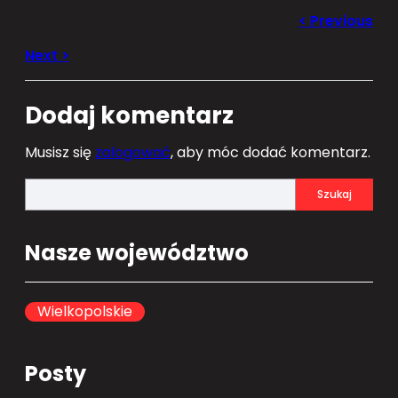
Dodaj komentarz
Musisz się
zalogować
, aby móc dodać komentarz.
S
Szukaj
e
a
Nasze województwo
r
c
h
Wielkopolskie
Posty