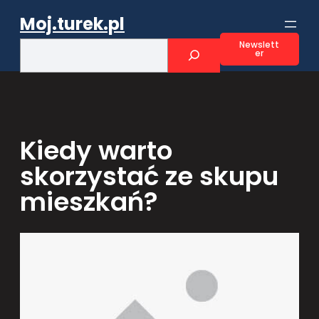
Przejdź
Moj.turek.pl
do
treści
S
Newslett
er
e
a
r
c
h
Kiedy warto
skorzystać ze skupu
mieszkań?