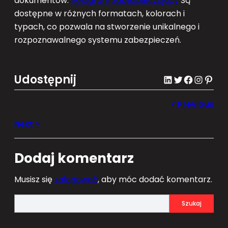
dokumentów.
hologram zabezpieczający
Są
dostępne w różnych formatach, kolorach i
typach, co pozwala na stworzenie unikalnego i
rozpoznawalnego systemu zabezpieczeń.
Udostępnij
LinkedIn
Twitter
Facebook
Instagram
Pinterest
Dodaj komentarz
Musisz się
zalogować
, aby móc dodać komentarz.
S
Szukaj
e
a