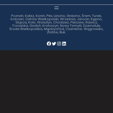
Poznań, Kalisz, Konin, Piła, Leszno, Gniezno, Śrem, Turek,
Kościan, Ostrów Wielkopolski, Września, Jarocin, Kępno,
Słupca, Koło, Wolsztyn, Chodzież, Pleszew, Rawicz,
Trzcianka, Gostyń, Krotoszyn, Nowy Tomyśl, Szamotuły,
Środa Wielkopolska, Międzychód, Czarnków, Wągrowiec,
Złotów, Buk.
Facebook
Twitter
Instagram
LinkedIn