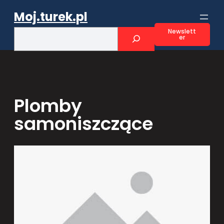
Przejdź
Moj.turek.pl
do
treści
S
Newslett
er
e
a
r
c
h
Plomby
samoniszczące