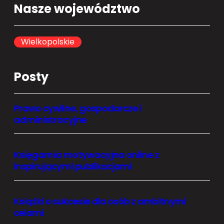
Nasze województwo
r
c
h
Wielkopolskie
Posty
Prawo cywilne, gospodarcze i
administracyjne
Księgarnia motywacyjna online z
inspirującymi publikacjami
Książki o sukcesie dla osób z ambitnymi
celami