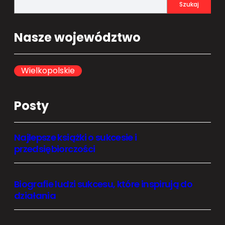
S
Szukaj
e
a
Nasze województwo
r
c
h
Wielkopolskie
Posty
Najlepsze książki o sukcesie i
przedsiębiorczości
Biografie ludzi sukcesu, które inspirują do
działania