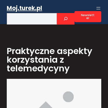
Przejdź
Moj.turek.pl
do
treści
S
Newslett
er
e
a
r
c
h
Praktyczne aspekty
korzystania z
telemedycyny