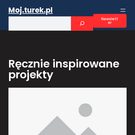
Przejdź
Moj.turek.pl
do
treści
S
Newslett
er
e
a
r
c
h
Ręcznie inspirowane
projekty