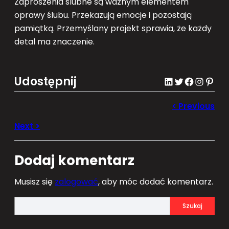
Zaproszenia ślubne są ważnym elementem
oprawy ślubu. Przekazują emocje i pozostają
pamiątką. Przemyślany projekt sprawia, że każdy
detal ma znaczenie.
Udostępnij
LinkedIn
Twitter
Facebook
Instagram
Pinterest
Dodaj komentarz
Musisz się
zalogować
, aby móc dodać komentarz.
S
Szukaj
e