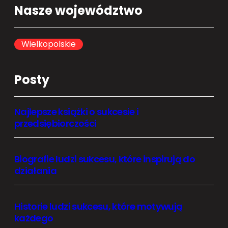
a
Nasze województwo
r
c
h
Wielkopolskie
Posty
Najlepsze książki o sukcesie i
przedsiębiorczości
Biografie ludzi sukcesu, które inspirują do
działania
Historie ludzi sukcesu, które motywują
każdego