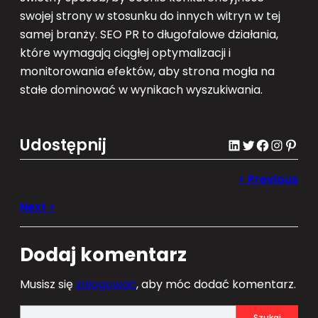
swojej strony w stosunku do innych witryn w tej
samej branży. SEO PR to długofalowe działania,
które wymagają ciągłej optymalizacji i
monitorowania efektów, aby strona mogła na
stałe dominować w wynikach wyszukiwania.
Udostępnij
LinkedIn
Twitter
Facebook
Instagram
Pinterest
Dodaj komentarz
Musisz się
zalogować
, aby móc dodać komentarz.
S
Szukaj