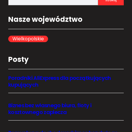
e
a
Nasze województwo
r
c
h
Wielkopolskie
Posty
Poradniki AliExpress dla początkujących
kupujących
Biznes bez własnego biura, floty i
kosztownego zaplecza