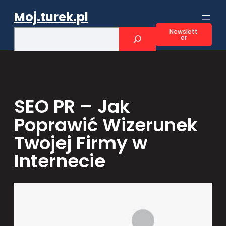
Przejdź
Moj.turek.pl
do
treści
S
Newslett
er
e
a
r
c
h
SEO PR – Jak
Poprawić Wizerunek
Twojej Firmy w
Internecie