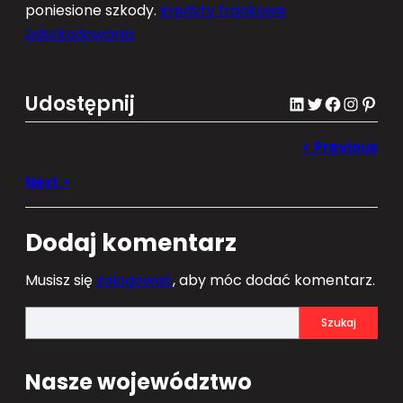
poniesione szkody.
kredyty frankowe
odszkodowania
Udostępnij
LinkedIn
Twitter
Facebook
Instagram
Pinterest
Dodaj komentarz
Musisz się
zalogować
, aby móc dodać komentarz.
S
Szukaj
e
a
Nasze województwo
r