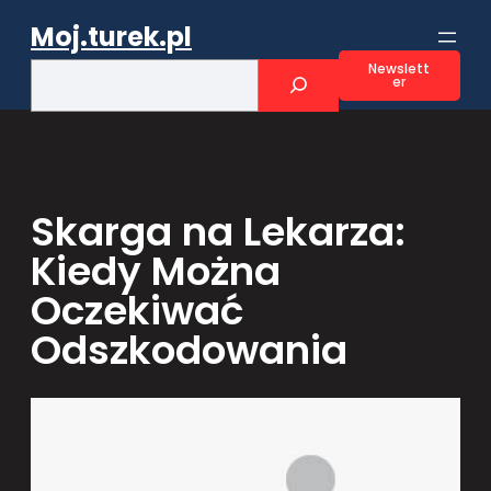
Przejdź
Moj.turek.pl
do
treści
S
Newslett
er
e
a
r
c
h
Skarga na Lekarza:
Kiedy Można
Oczekiwać
Odszkodowania