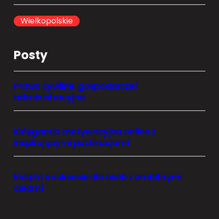
c
h
Wielkopolskie
Posty
Prawo cywilne, gospodarcze i
administracyjne
Księgarnia motywacyjna online z
inspirującymi publikacjami
Książki o sukcesie dla osób z ambitnymi
celami