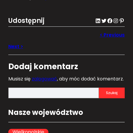
Udostępnij
LinkedIn
Twitter
Facebook
Instagram
Pinterest
Dodaj komentarz
Musisz się
zalogować
, aby móc dodać komentarz.
S
Szukaj
e
a
Nasze województwo
r
c
h
Wielkopolskie