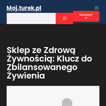
Przejdź
Moj.turek.pl
do
treści
S
Newslett
er
e
a
r
c
h
Sklep ze Zdrową
Żywnością: Klucz do
Zbilansowanego
Żywienia