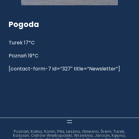
Pogoda
Turek 17*C
Poznań 19*C
[contact-form-7 id=”327″ title=”Newsletter”]
Poznań, Kalisz, Konin, Piła, Leszno, Gniezno, Śrem, Turek,
Kościan, Ostrów Wielkopolski, Września, Jarocin, Kępno,