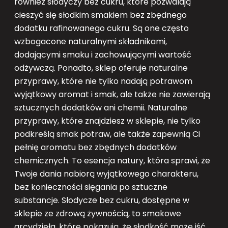
również słodyczy bez cukru, które pozwalają
cieszyć się słodkim smakiem bez zbędnego
dodatku rafinowanego cukru. Są one często
wzbogacone naturalnymi składnikami,
dodającymi smaku i zachowującymi wartość
odżywczą. Ponadto, sklep oferuje naturalne
przyprawy, które nie tylko nadają potrawom
wyjątkowy aromat i smak, ale także nie zawierają
sztucznych dodatków ani chemii. Naturalne
przyprawy, które znajdziesz w sklepie, nie tylko
podkreślą smak potraw, ale także zapewnią Ci
pełnię aromatu bez zbędnych dodatków
chemicznych. To esencja natury, która sprawi, że
Twoje dania nabiorą wyjątkowego charakteru,
bez konieczności sięgania po sztuczne
substancje. Słodycze bez cukru, dostępne w
sklepie ze zdrową żywnością, to smakowe
arcydzieła, które pokazują, że słodkość może iść