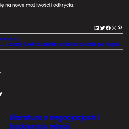
 się na nowe możliwości i odkrycia.
LinkedIn
Twitter
Facebook
Instagram
Pinterest
p ze Zdrową Żywnością: Klucz do Zbilansowanego Żywienia
Koszty i Świadczenia: Odszkodowanie po Wypadku w Niemczech
.
Y
Literatura o negocjacjach i
budowaniu relacji