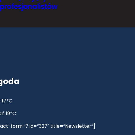
profesjonalistów
goda
 17*C
ań 19*C
act-form-7 id=”327″ title=”Newsletter”]