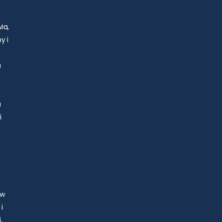
ia,
y i
a
u
i
 w
i
,