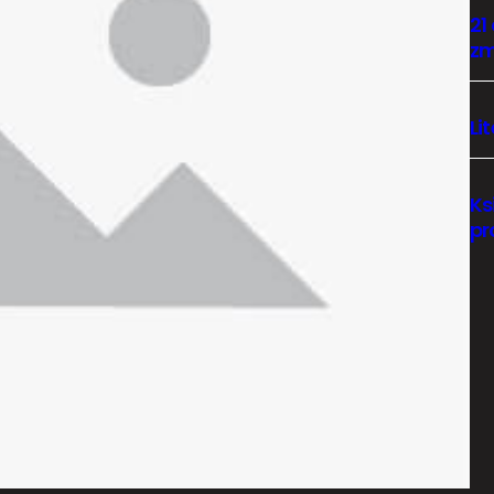
21
zm
Li
Ks
pr