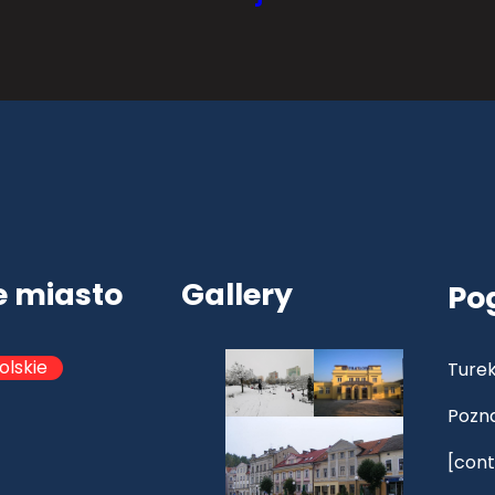
e miasto
Gallery
Po
olskie
Turek
Pozn
[cont