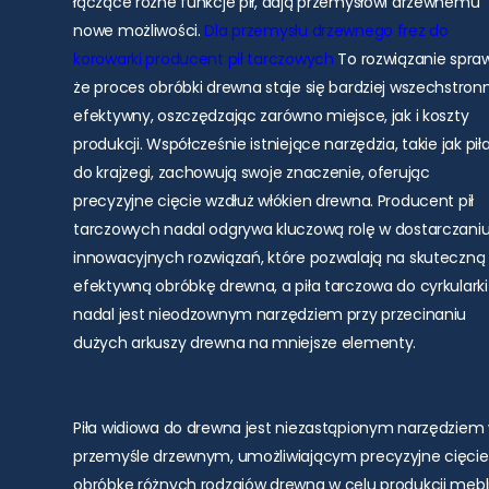
łączące różne funkcje pił, dają przemysłowi drzewnemu
nowe możliwości.
Dla przemysłu drzewnego
frez do
korowarki
producent pił tarczowych
To rozwiązanie spraw
że proces obróbki drewna staje się bardziej wszechstronn
efektywny, oszczędzając zarówno miejsce, jak i koszty
produkcji. Współcześnie istniejące narzędzia, takie jak pił
do krajzegi, zachowują swoje znaczenie, oferując
precyzyjne cięcie wzdłuż włókien drewna. Producent pił
tarczowych nadal odgrywa kluczową rolę w dostarczani
innowacyjnych rozwiązań, które pozwalają na skuteczną 
efektywną obróbkę drewna, a piła tarczowa do cyrkularki
nadal jest nieodzownym narzędziem przy przecinaniu
dużych arkuszy drewna na mniejsze elementy.
Piła widiowa do drewna jest niezastąpionym narzędziem
przemyśle drzewnym, umożliwiającym precyzyjne cięcie 
obróbkę różnych rodzajów drewna w celu produkcji mebli