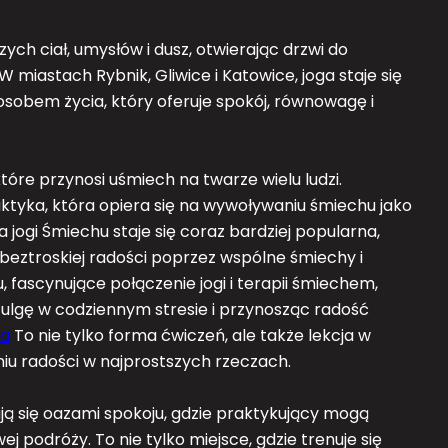
ch ciał, umysłów i dusz, otwierając drzwi do
W miastach Rybnik, Gliwice i Katowice, joga staje się
posobem życia, który oferuje spokój, równowagę i
tóre przynosi uśmiech na twarze wielu ludzi.
aktyka, która opiera się na wywoływaniu śmiechu jako
 jogi Śmiechu staje się coraz bardziej popularna,
beztroskiej radości poprzez wspólne śmiechy i
 fascynujące połączenie jogi i terapii śmiechem,
c ulgę w codziennym stresie i przynosząc radość
ia
To nie tylko forma ćwiczeń, ale także lekcja w
niu radości w najprostszych rzeczach.
tają się oazami spokoju, gdzie praktykujący mogą
j podróży. To nie tylko miejsce, gdzie trenuje się