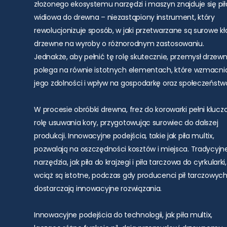
złożonego ekosystemu narzędzi i maszyn znajduje się pił
widiowa do drewna – niezastąpiony instrument, który
rewolucjonizuje sposób, w jaki przetwarzane są surowe k
drzewne na wyroby o różnorodnym zastosowaniu.
Jednakże, aby pełnić tę rolę skutecznie, przemysł drzew
polega na równie istotnych elementach, które wzmacni
jego zdolności i wpływ na gospodarkę oraz społeczeństw
W procesie obróbki drewna, frez do korowarki pełni kluc
rolę usuwania kory, przygotowując surowiec do dalszej
produkcji. Innowacyjne podejścia, takie jak piła multix,
pozwalają na oszczędności kosztów i miejsca. Tradycyjn
narzędzia, jak piła do krajzegi i piła tarczowa do cyrkularki,
wciąż są istotne, podczas gdy producenci pił tarczowyc
dostarczają innowacyjne rozwiązania.
Innowacyjne podejścia do technologii, jak piła multix,