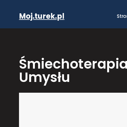
Przejdź
do
Moj.turek.pl
Str
treści
Śmiechoterapia
Umysłu