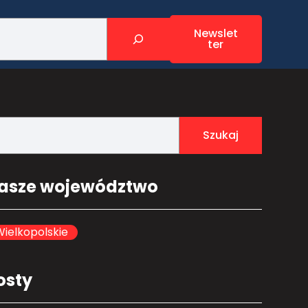
Newslet
ter
Szukaj
asze województwo
ielkopolskie
osty