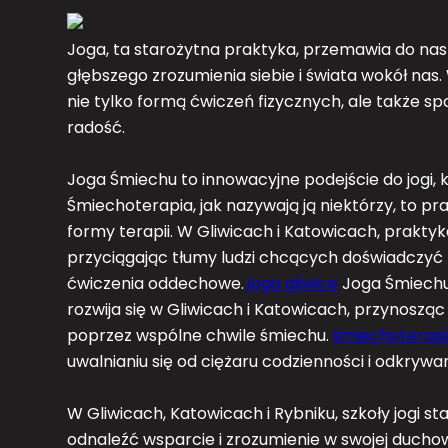
Joga, ta starożytna praktyka, przemawia do naszy
głębszego zrozumienia siebie i świata wokół nas. 
nie tylko formą ćwiczeń fizycznych, ale także s
radość.
Joga Śmiechu to innowacyjne podejście do jogi, k
Śmiechoterapia, jak nazywają ją niektórzy, to pr
formy terapii. W Gliwicach i Katowicach, praktyka
przyciągając tłumy ludzi chcących doświadczyć 
ćwiczenia oddechowe.
joga gliwice
Joga Śmiechu,
rozwija się w Gliwicach i Katowicach, przynoszą
poprzez wspólne chwile śmiechu.
śmiechoterap
uwalnianiu się od ciężaru codzienności i odkrywa
W Gliwicach, Katowicach i Rybniku, szkoły jogi s
odnaleźć wsparcie i zrozumienie w swojej duchowe