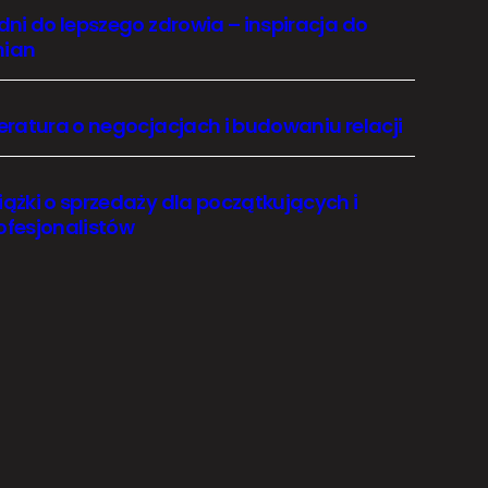
 dni do lepszego zdrowia – inspiracja do
ian
teratura o negocjacjach i budowaniu relacji
iążki o sprzedaży dla początkujących i
ofesjonalistów