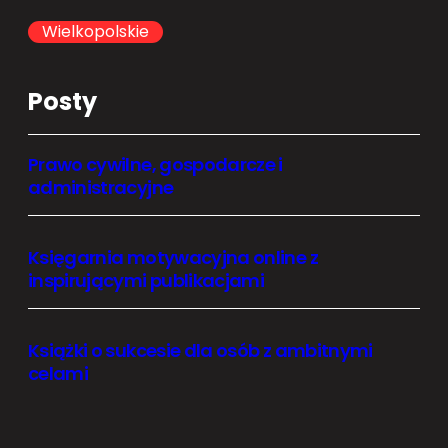
h
Wielkopolskie
Posty
Prawo cywilne, gospodarcze i
administracyjne
Księgarnia motywacyjna online z
inspirującymi publikacjami
Książki o sukcesie dla osób z ambitnymi
celami