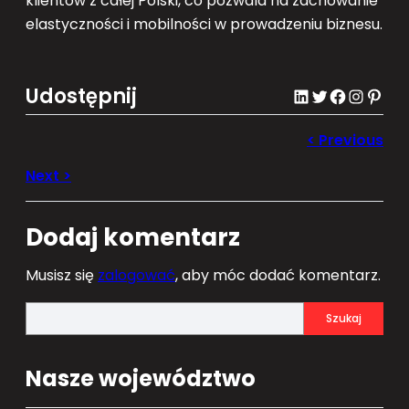
klientów z całej Polski, co pozwala na zachowanie
elastyczności i mobilności w prowadzeniu biznesu.
Udostępnij
LinkedIn
Twitter
Facebook
Instagram
Pinterest
Dodaj komentarz
Musisz się
zalogować
, aby móc dodać komentarz.
S
Szukaj
e
a
Nasze województwo
r
c