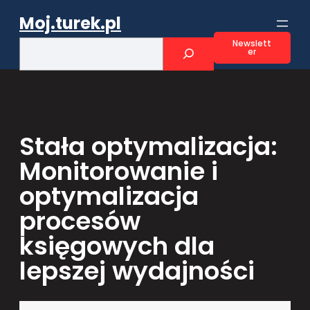
Przejdź
Moj.turek.pl
do
treści
S
Newslett
er
e
a
r
c
h
Stała optymalizacja:
Monitorowanie i
optymalizacja
procesów
księgowych dla
lepszej wydajności