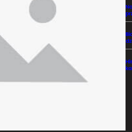
Na
pr
Bi
dz
Hi
ka