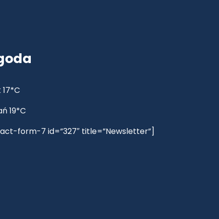
goda
 17*C
ań 19*C
act-form-7 id=”327″ title=”Newsletter”]