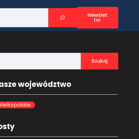
Newslet
ter
Szukaj
asze województwo
ielkopolskie
osty