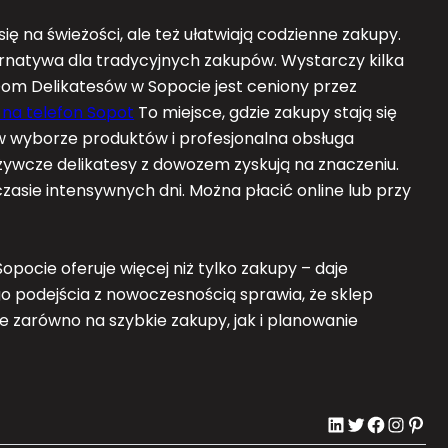
ię na świeżości, ale też ułatwiają codzienne zakupy.
rnatywa dla tradycyjnych zakupów. Wystarczy kilka
Dom Delikatesów w Sopocie jest ceniony przez
 na telefon Sopot
To miejsce, gdzie zakupy stają się
 wyborze produktów i profesjonalna obsługa
ożywcze delikatesy z dowozem zyskują na znaczeniu.
zasie intensywnych dni. Można płacić online lub przy
pocie oferuje więcej niż tylko zakupy – daje
go podejścia z nowoczesnością sprawia, że sklep
sce zarówno na szybkie zakupy, jak i planowanie
LinkedIn
Twitter
Facebook
Instagram
Pinterest