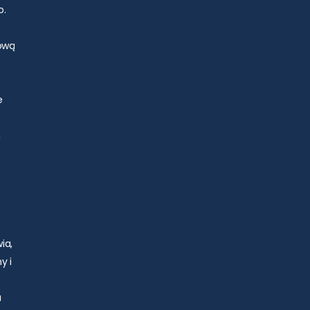
o.
zową
e
h
ia,
y i
a