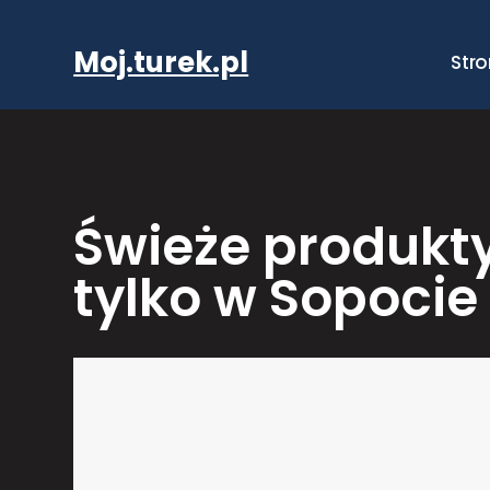
Przejdź
do
Moj.turek.pl
Str
treści
Świeże produkt
tylko w Sopocie