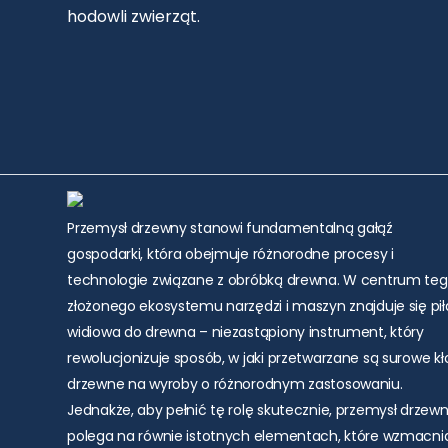
hodowli zwierząt.
Przemysł drzewny stanowi fundamentalną gałąź
gospodarki, która obejmuje różnorodne procesy i
technologie związane z obróbką drewna. W centrum te
złożonego ekosystemu narzędzi i maszyn znajduje się pił
widiowa do drewna – niezastąpiony instrument, który
rewolucjonizuje sposób, w jaki przetwarzane są surowe k
drzewne na wyroby o różnorodnym zastosowaniu.
Jednakże, aby pełnić tę rolę skutecznie, przemysł drzew
polega na równie istotnych elementach, które wzmacni