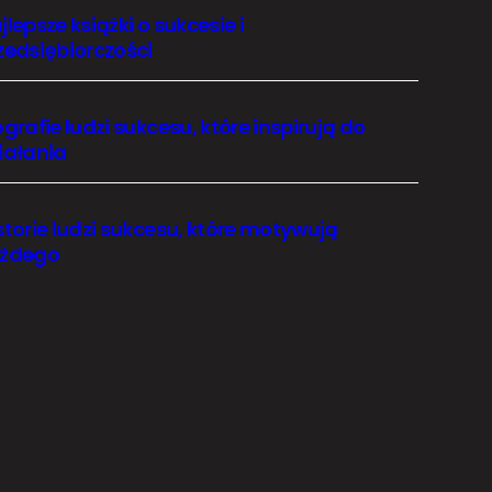
jlepsze książki o sukcesie i
zedsiębiorczości
ografie ludzi sukcesu, które inspirują do
iałania
storie ludzi sukcesu, które motywują
żdego