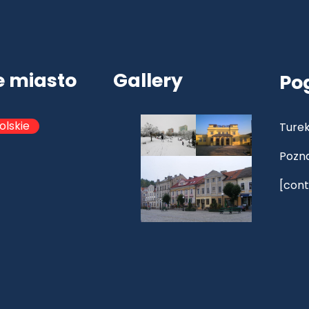
e miasto
Gallery
Po
olskie
Turek
Pozn
[cont