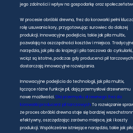
jego zdolności i wpływ na gospodarkę oraz społeczeństw
W procesie obróbki drewna, frez do korowarki pełni kluc
rolę usuwania kory, przygotowując surowiec do dalszej
produkcji. Innowacyjne podejścia, takie jak piła multix,
pozwalają na oszczędności kosztów i miejsca. Tradycyjn
narzędzia, jak piła do krajzegi i piła tarczowa do cyrkularki,
wciąż są istotne, podczas gdy producenci pił tarczowyc
dostarczają innowacyjne rozwiązania.
Innowacyjne podejścia do technologii, jak piła multix,
łączące różne funkcje pił, dają przemysłowi drzewnemu
nowe możliwości.
Dla przemysłu drzewnego
frez do
korowarki
producent pił tarczowych
To rozwiązanie spraw
że proces obróbki drewna staje się bardziej wszechstronn
efektywny, oszczędzając zarówno miejsce, jak i koszty
produkcji. Współcześnie istniejące narzędzia, takie jak pił