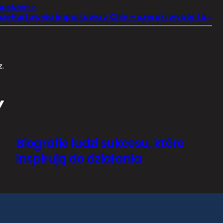
cie
Hurtownia importowa z Chin – szeroki wybór towarów, atrakcyjne ceny hurtowe, kompleksowa obsługa
.
Y
Biografie ludzi sukcesu, które
inspirują do działania