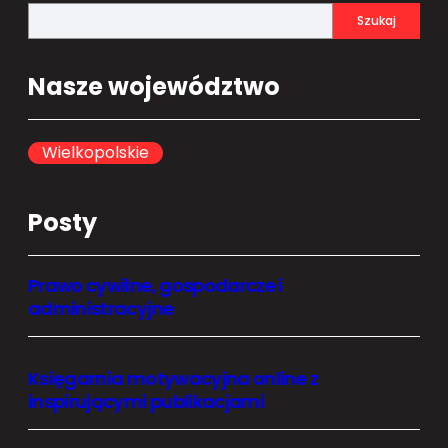
S
Szukaj
e
a
Nasze województwo
r
c
h
Wielkopolskie
Posty
Prawo cywilne, gospodarcze i
administracyjne
Księgarnia motywacyjna online z
inspirującymi publikacjami