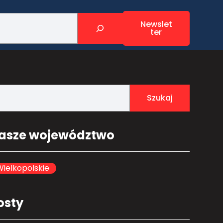
Newslet
ter
Szukaj
asze województwo
ielkopolskie
osty