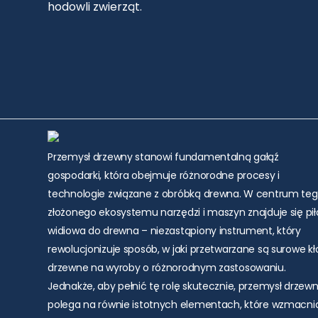
hodowli zwierząt.
Przemysł drzewny stanowi fundamentalną gałąź
gospodarki, która obejmuje różnorodne procesy i
technologie związane z obróbką drewna. W centrum te
złożonego ekosystemu narzędzi i maszyn znajduje się pił
widiowa do drewna – niezastąpiony instrument, który
rewolucjonizuje sposób, w jaki przetwarzane są surowe k
drzewne na wyroby o różnorodnym zastosowaniu.
Jednakże, aby pełnić tę rolę skutecznie, przemysł drzew
polega na równie istotnych elementach, które wzmacni