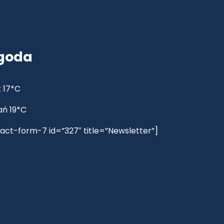
goda
 17*C
ań 19*C
act-form-7 id=”327″ title=”Newsletter”]