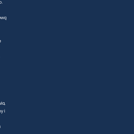
o.
zową
e
h
ia,
y i
a