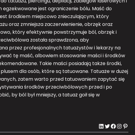
o tatuażu, piercingu, depilacji, zabiegów laserowych i
 egzekwowane jest ograniczenie bólu. Maść do
st środkiem miejscowo znieczulającym, który
żu oraz zmniejsza zaczerwienienie, obrzęk oraz
cowo, który efektywnie powstrzymuje ból, obrzęk i
rzeciwbólowa została sprawdzona, aby
ana przez profesjonalnych tatuażystów i lekarzy na
używać tę maść, albowiem stosowanie maści i środków
rekomendowane. Takie maści posiadają także środki,
est plusem dla osób, które są tatuowane. Tatuaże w dużej
wanych, zatem warto przed tatuowaniem zapytać się
zystywania środków przeciwbólowych przed i po
ć, by ból był mniejszy, a tatuaż goił się w
LinkedIn
Twitter
Facebook
Instagram
Pinterest