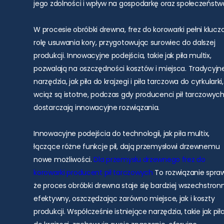
jego zdolności i wpływ na gospodarkę oraz społeczeństw
W procesie obróbki drewna, frez do korowarki pełni kluc
rolę usuwania kory, przygotowując surowiec do dalszej
produkcji. Innowacyjne podejścia, takie jak piła multix,
pozwalają na oszczędności kosztów i miejsca. Tradycyjn
narzędzia, jak piła do krajzegi i piła tarczowa do cyrkularki,
wciąż są istotne, podczas gdy producenci pił tarczowyc
dostarczają innowacyjne rozwiązania.
Innowacyjne podejścia do technologii, jak piła multix,
łączące różne funkcje pił, dają przemysłowi drzewnemu
nowe możliwości.
Dla przemysłu drzewnego
frez do
korowarki
producent pił tarczowych
To rozwiązanie spraw
że proces obróbki drewna staje się bardziej wszechstronn
efektywny, oszczędzając zarówno miejsce, jak i koszty
produkcji. Współcześnie istniejące narzędzia, takie jak pił