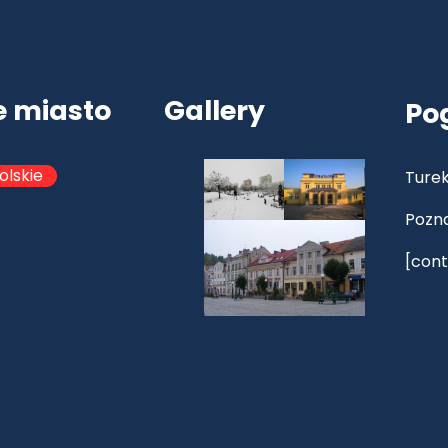
e miasto
Gallery
Po
olskie
Turek
Pozn
[cont