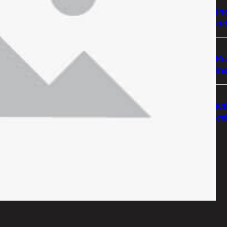
Pr
ad
Ks
in
Ks
ce