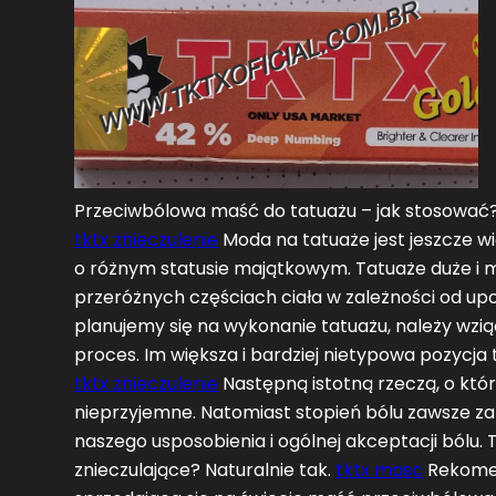
Przeciwbólowa maść do tatuażu – jak stosować
tktx znieczulenie
Moda na tatuaże jest jeszcze wi
o różnym statusie majątkowym. Tatuaże duże i m
przeróżnych częściach ciała w zależności od up
planujemy się na wykonanie tatuażu, należy wziąć
proces. Im większa i bardziej nietypowa pozycja 
tktx znieczulenie
Następną istotną rzeczą, o które
nieprzyjemne. Natomiast stopień bólu zawsze zależ
naszego usposobienia i ogólnej akceptacji bólu.
znieczulające? Naturalnie tak.
tktx masc
Rekomen