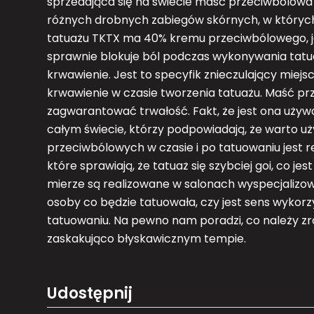
sprzedająca się na świecie maść przeciwbólowa d
różnych drobnych zabiegów skórnych, w których
tatuażu TKTX ma 40% kremu przeciwbólowego, je
sprawnie blokuje ból podczas wykonywania tatua
krwawienie. Jest to specyfik znieczulający miejs
krwawienie w czasie tworzenia tatuażu. Maść p
zagwarantować trwałość. Fakt, że jest ona używ
całym świecie, którzy podpowiadają, że warto 
przeciwbólowych w czasie i po tatuowaniu jest 
które sprawiają, że tatuaż się szybciej goi, co j
mierze są realizowane w salonach wyspecjalizo
osoby co będzie tatuowała, czy jest sens wykor
tatuowaniu. Na pewno nam poradzi, co należy zrobi
zaskakująco błyskawicznym tempie.
Udostępnij