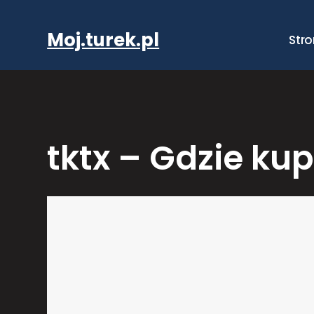
Przejdź
do
Moj.turek.pl
Str
treści
tktx – Gdzie kup