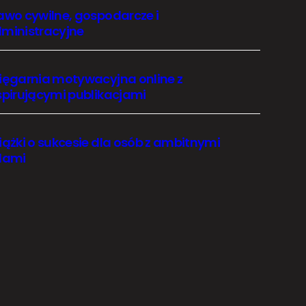
awo cywilne, gospodarcze i
ministracyjne
ięgarnia motywacyjna online z
spirującymi publikacjami
iążki o sukcesie dla osób z ambitnymi
lami