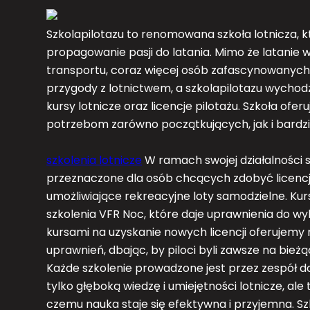
Szkolapilotazu to renomowana szkoła lotnicza, kt
propagowanie pasji do latania. Mimo że latanie 
transportu, coraz więcej osób zafascynowanych
przygody z lotnictwem, a szkolapilotazu wycho
kursy lotnicze oraz licencje pilotażu. Szkoła of
potrzebom zarówno początkujących, jak i bardz
szkolenia lotnicze
W ramach swojej działalności s
przeznaczone dla osób chcących zdobyć licencję
umożliwiające rekreacyjne loty samodzielne. Ku
szkolenia VFR Noc, które daje uprawnienia do 
kursami na uzyskanie nowych licencji oferujemy
uprawnień, dbając, by piloci byli zawsze na bieżą
Każde szkolenie prowadzone jest przez zespół d
tylko głęboką wiedzę i umiejętności lotnicze, ale
czemu nauka staje się efektywna i przyjemna. Szk