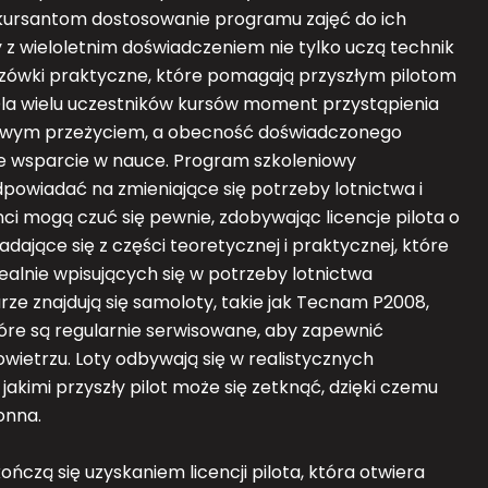
 kursantom dostosowanie programu zajęć do ich
zy z wieloletnim doświadczeniem nie tylko uczą technik
azówki praktyczne, które pomagają przyszłym pilotom
 Dla wielu uczestników kursów moment przystąpienia
kowym przeżyciem, a obecność doświadczonego
e wsparcie w nauce. Program szkoleniowy
dpowiadać na zmieniające się potrzeby lotnictwa i
i mogą czuć się pewnie, zdobywając licencje pilota o
ładające się z części teoretycznej i praktycznej, które
lnie wpisujących się w potrzeby lotnictwa
ze znajdują się samoloty, takie jak Tecnam P2008,
re są regularnie serwisowane, aby zapewnić
ietrzu. Loty odbywają się w realistycznych
akimi przyszły pilot może się zetknąć, dzięki czemu
onna.
ończą się uzyskaniem licencji pilota, która otwiera