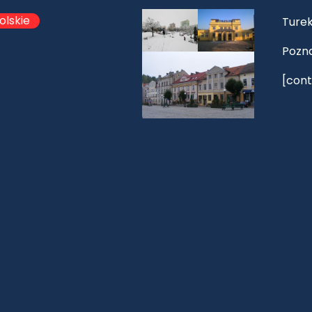
olskie
Turek
Pozn
[cont