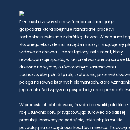
Przemysł drzewny stanowi fundamentalną gałąź
gospodarki, która obejmuje różnorodne procesy i
technologie związane z obróbką drewna. W centrum te
złożonego ekosystemu narzędzi i maszyn znajduje się pił
widiowa do drewna – niezastąpiony instrument, który
rewolucjonizuje sposób, w jaki przetwarzane są surowe k
drzewne na wyroby o różnorodnym zastosowaniu.
Jednakże, aby pełnić tę rolę skutecznie, przemysł drzew
polega na równie istotnych elementach, które wzmacni
jego zdolności i wpływ na gospodarkę oraz społeczeństw
W procesie obróbki drewna, frez do korowarki pełni kluc
rolę usuwania kory, przygotowując surowiec do dalszej
produkcji. Innowacyjne podejścia, takie jak piła multix,
pozwalają na oszczędności kosztów i miejsca. Tradycyjn