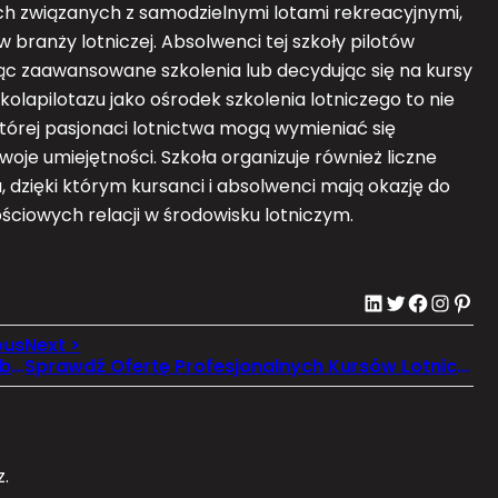
ch związanych z samodzielnymi lotami rekreacyjnymi,
 branży lotniczej. Absolwenci tej szkoły pilotów
jąc zaawansowane szkolenia lub decydując się na kursy
kolapilotazu jako ośrodek szkolenia lotniczego to nie
której pasjonaci lotnictwa mogą wymieniać się
woje umiejętności. Szkoła organizuje również liczne
 dzięki którym kursanci i absolwenci mają okazję do
ściowych relacji w środowisku lotniczym.
LinkedIn
Twitter
Facebook
Instagram
Pinterest
Kancelaria Agata Aszywała – Kompleksowa obsługa prawna dla przedsiębiorców w Świdnicy
Sprawdź Ofertę Profesjonalnych Kursów Lotniczych
.