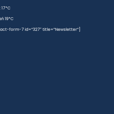
 17*C
ań 19*C
act-form-7 id=”327″ title=”Newsletter”]