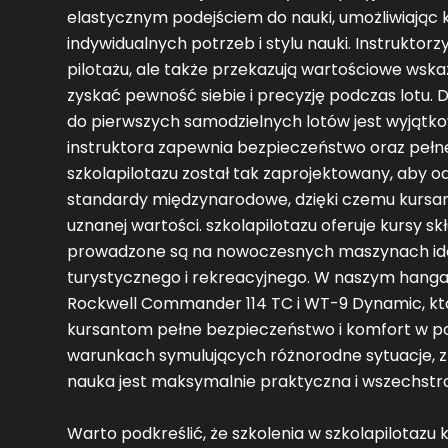
elastycznym podejściem do nauki, umożliwiając
indywidualnych potrzeb i stylu nauki. Instruktor
pilotażu, ale także przekazują wartościowe wsk
zyskać pewność siebie i precyzję podczas lotu.
do pierwszych samodzielnych lotów jest wyjąt
instruktora zapewnia bezpieczeństwo oraz pełn
szkolapilotazu został tak zaprojektowany, aby o
standardy międzynarodowe, dzięki czemu kursanc
uznanej wartości. szkolapilotazu oferuje kursy sk
prowadzone są na nowoczesnych maszynach idea
turystycznego i rekreacyjnego. W naszym hangar
Rockwell Commander 114 TC i WT-9 Dynamic, któ
kursantom pełne bezpieczeństwo i komfort w pow
warunkach symulujących różnorodne sytuacje, z j
nauka jest maksymalnie praktyczna i wszechstr
Warto podkreślić, że szkolenia w szkolapilotazu k