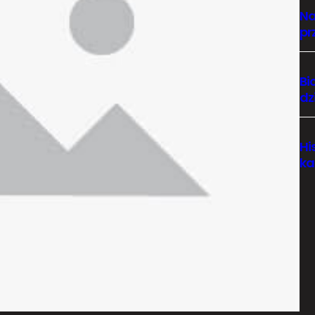
Na
pr
Bi
dz
Hi
ka