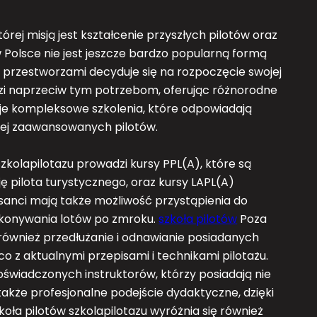
órej misją jest kształcenie przyszłych pilotów oraz
w Polsce nie jest jeszcze bardzo popularną formą
 przestworzami decyduje się na rozpoczęcie swojej
dzi naprzeciw tym potrzebom, oferując różnorodne
eruje kompleksowe szkolenia, które odpowiadają
iej zaawansowanych pilotów.
zkolapilotazu prowadzi kursy PPL(A), które są
 pilota turystycznego, oraz kursy LAPL(A)
rsanci mają także możliwość przystąpienia do
wykonywania lotów po zmroku.
szkoła pilotów
Poza
 również przedłużanie i odnawianie posiadanych
co z aktualnymi przepisami i technikami pilotażu.
oświadczonych instruktorów, którzy posiadają nie
 także profesjonalne podejście dydaktyczne, dzięki
oła pilotów szkolapilotazu wyróżnia się również