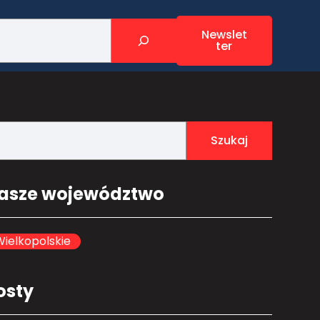
Newslet
ter
Szukaj
asze województwo
ielkopolskie
osty