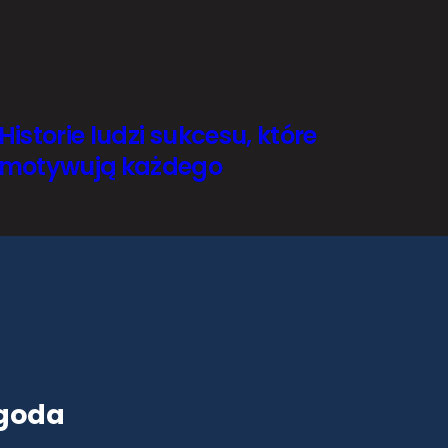
Historie ludzi sukcesu, które
motywują każdego
goda