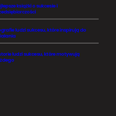
jlepsze książki o sukcesie i
zedsiębiorczości
ografie ludzi sukcesu, które inspirują do
iałania
storie ludzi sukcesu, które motywują
żdego