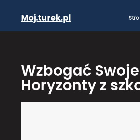
Przejdź
do
Moj.turek.pl
Str
treści
Wzbogać Swoje 
Horyzonty z szk