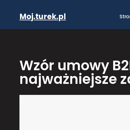
Przejdź
do
Moj.turek.pl
Str
treści
Wzór umowy B2B
najważniejsze z