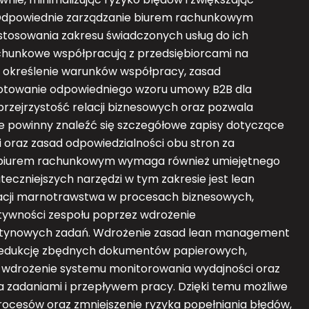
dpowiednie zarządzanie biurem rachunkowym
ostosowania zakresu świadczonych usług do ich
achunkowe współpracują z przedsiębiorcami na
 określenie warunków współpracy, zasad
gotowanie odpowiedniego wzoru umowy B2B dla
przejrzystość relacji biznesowych oraz pozwala
 powinny znaleźć się szczegółowe zapisy dotyczące
ci oraz zasad odpowiedzialności obu stron za
e biurem rachunkowym wymaga również umiejętnego
uteczniejszych narzędzi w tym zakresie jest lean
nacji marnotrawstwa w procesach biznesowych,
ktywności zespołu poprzez wdrożenie
utynowych zadań. Wdrożenie zasad lean management
redukcję zbędnych dokumentów papierowych,
 wdrożenie systemu monitorowania wydajności oraz
a zadaniami i przepływem pracy. Dzięki temu możliwe
procesów oraz zmniejszenie ryzyka popełniania błędów,