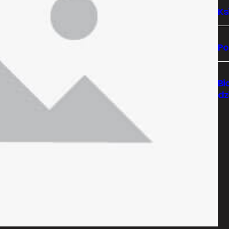
Ks
Po
Bi
dz