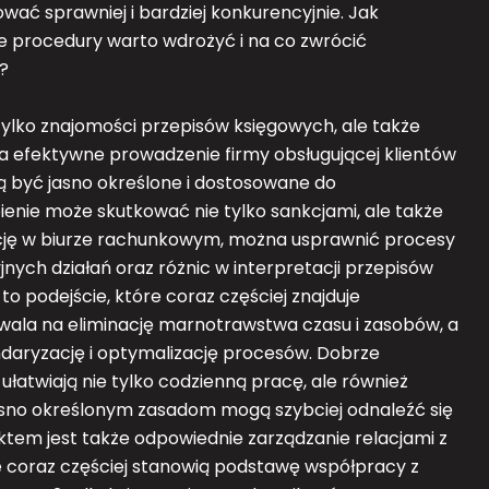
ć sprawniej i bardziej konkurencyjnie. Jak
e procedury warto wdrożyć i na co zwrócić
?
lko znajomości przepisów księgowych, ale także
na efektywne prowadzenie firmy obsługującej klientów
 być jasno określone i dostosowane do
ienie może skutkować nie tylko sankcjami, ale także
ację w biurze rachunkowym, można usprawnić procesy
yjnych działań oraz różnic w interpretacji przepisów
podejście, które coraz częściej znajduje
wala na eliminację marnotrawstwa czasu i zasobów, a
daryzację i optymalizację procesów. Dobrze
atwiają nie tylko codzienną pracę, ale również
asno określonym zasadom mogą szybciej odnaleźć się
tem jest także odpowiednie zarządzanie relacjami z
e coraz częściej stanowią podstawę współpracy z