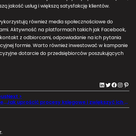
zą jakość usług i większą satysfakcję klientów.
ykorzystują również media społecznościowe do
entami. Aktywność na platformach takich jak Facebook,
kontakt z odbiorcami, odpowiadanie na ich pytania
akcyjnej formie. Warto również inwestować w kampanie
ecyzyjne dotarcie do przedsiębiorców poszukujących
LinkedIn
Twitter
Facebook
Instagram
Pinterest
Bezpieczne i Nowoczesne Instalacje Elektryczne od Złotego Elektryka
Jak uprościć procesy księgowe i zwiększyć ich skuteczność
.