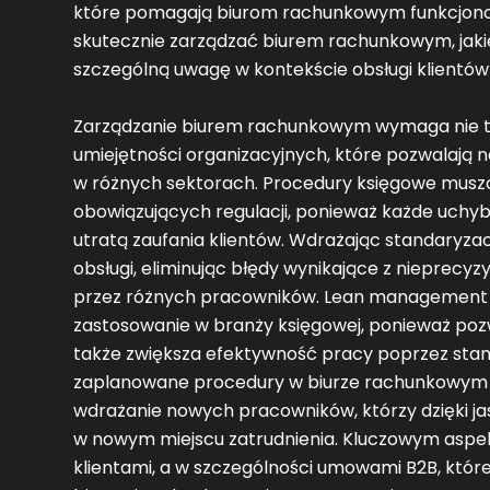
które pomagają biurom rachunkowym funkcjonowa
skutecznie zarządzać biurem rachunkowym, jaki
szczególną uwagę w kontekście obsługi klientów
Zarządzanie biurem rachunkowym wymaga nie ty
umiejętności organizacyjnych, które pozwalają 
w różnych sektorach. Procedury księgowe muszą
obowiązujących regulacji, ponieważ każde uchyb
utratą zaufania klientów. Wdrażając standaryz
obsługi, eliminując błędy wynikające z nieprecyz
przez różnych pracowników. Lean management to 
zastosowanie w branży księgowej, ponieważ poz
także zwiększa efektywność pracy poprzez stan
zaplanowane procedury w biurze rachunkowym uł
wdrażanie nowych pracowników, którzy dzięki j
w nowym miejscu zatrudnienia. Kluczowym aspek
klientami, a w szczególności umowami B2B, któr