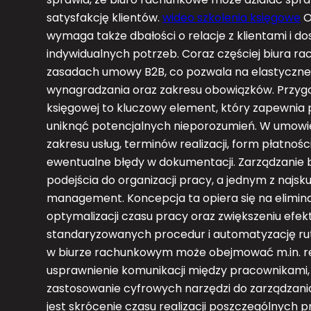
satysfakcję klientów.
wideo szkolenia księgowe
O
wymaga także dbałości o relacje z klientami i d
indywidualnych potrzeb. Coraz częściej biura r
zasadach umowy B2B, co pozwala na elastyczne
wynagradzania oraz zakresu obowiązków. Przy
księgowej to kluczowy element, który zapewnia 
uniknąć potencjalnych nieporozumień. W umowie
zakresu usług, terminów realizacji, form płatnoś
ewentualne błędy w dokumentacji. Zarządzani
podejścia do organizacji pracy, a jednym z najsk
management. Koncepcja ta opiera się na elimi
optymalizacji czasu pracy oraz zwiększeniu efe
standaryzowanych procedur i automatyzację r
w biurze rachunkowym może obejmować m.in. 
usprawnienie komunikacji między pracownikami,
zastosowanie cyfrowych narzędzi do zarządzani
jest skrócenie czasu realizacji poszczególnych 