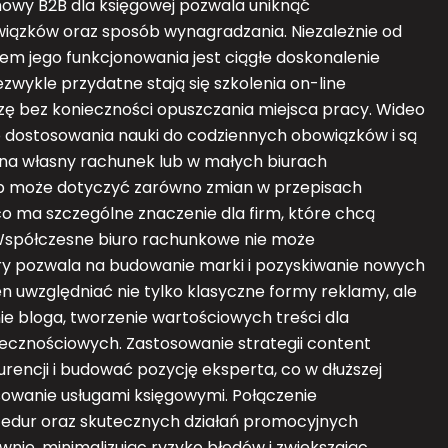
owy B2B dla księgowej pozwala uniknąć
owiązków oraz sposób wynagradzania. Niezależnie od
m jego funkcjonowania jest ciągłe doskonalenie
wykle przydatne stają się szkolenia on-line
ę bez konieczności opuszczania miejsca pracy. Wideo
o dostosowania nauki do codziennych obowiązków i są
na własny rachunek lub w małych biurach
 może dotyczyć zarówno zmian w przepisach
o ma szczególne znaczenie dla firm, które chcą
Współczesne biuro rachunkowe nie może
ry pozwala na budowanie marki i pozyskiwanie nowych
n uwzględniać nie tylko klasyczne formy reklamy, ale
nie bloga, tworzenie wartościowych treści dla
cznościowych. Zastosowanie strategii content
rencji i budować pozycję eksperta, co w dłuższej
sowanie usługami księgowymi. Połączenie
edur oraz skutecznych działań promocyjnych
nie, minimalizując ryzyko błędów i zwiększając