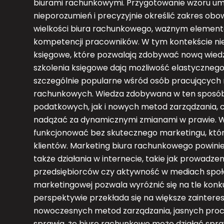
biurami rachunkowymi. Przygotowanie wzoru um
nieporozumień i precyzyjnie określić zakres ob
wielkości biura rachunkowego, ważnym elemente
kompetencji pracowników. W tym kontekście niez
księgowe, które pozwalają zdobywać nową wiedz
szkolenia księgowe dają możliwość elastyczneg
szczególnie popularne wśród osób pracujących 
rachunkowych. Wiedza zdobywana w ten sposób
podatkowych, jak i nowych metod zarządzania, c
nadążać za dynamicznymi zmianami w prawie. 
funkcjonować bez skutecznego marketingu, któ
klientów. Marketing biura rachunkowego powinie
także działania w internecie, takie jak prowadze
przedsiębiorców czy aktywność w mediach społe
marketingowej pozwala wyróżnić się na tle konku
perspektywie przekłada się na większe zaintere
nowoczesnych metod zarządzania, jasnych proc
sprawia, że biuro rachunkowe może działać spraw