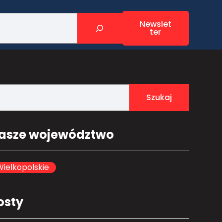
Newslet
ter
Szukaj
asze województwo
ielkopolskie
osty