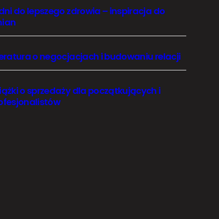
 dni do lepszego zdrowia – inspiracja do
ian
teratura o negocjacjach i budowaniu relacji
iążki o sprzedaży dla początkujących i
ofesjonalistów