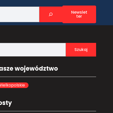
Newslet
ter
Szukaj
asze województwo
ielkopolskie
osty