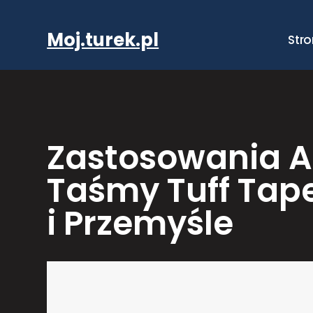
Przejdź
do
Moj.turek.pl
Str
treści
Zastosowania A
Taśmy Tuff Tap
i Przemyśle