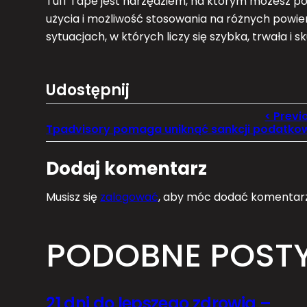
Tuff Tape jest narzędziem, na którym możesz po
użycia i możliwość stosowania na różnych powier
sytuacjach, w których liczy się szybka, trwała i
Udostępnij
Dodaj komentarz
Musisz się
zalogować
, aby móc dodać komentarz
PODOBNE POST
21 dni do lepszego zdrowia –