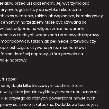
riałów przed uszkodzeniami. Jej wytrzymałość
ryjnych, gdzie liczy się szybka i skuteczna
ych czas w terenie, takich jak wspinacze, kempingowcy
nieocenionym narzędziem. Może być używana do
. Jest odporna na wilgoć i zmienne warunki
oskonale w trudnych warunkach terenowych.Naprawy
amochodowych, takich jak pęknięcie przewodu czy
Tape jest często używana przez mechaników i
a forma doraźnej naprawy, która pozwala na
ałej naprawy.
uff Tape?
nomę dzięki kilku kluczowym cechom, które
de wszystkim jest niezwykle wytrzymała, co oznacza,
ej klej przylega do różnych powierzchni, nawet tych
prawy są trwałe i skuteczne. Dodatkowo taśma jest