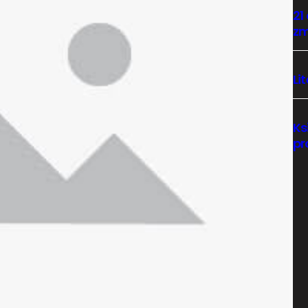
21
zm
Li
Ks
pr