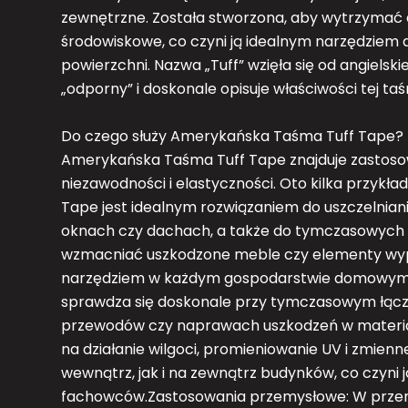
zewnętrzne. Została stworzona, aby wytrzymać 
środowiskowe, co czyni ją idealnym narzędziem 
powierzchni. Nazwa „Tuff” wzięła się od angielsk
„odporny” i doskonale opisuje właściwości tej ta
Do czego służy Amerykańska Taśma Tuff Tape?
Amerykańska Taśma Tuff Tape znajduje zastosowan
niezawodności i elastyczności. Oto kilka przyk
Tape jest idealnym rozwiązaniem do uszczelnian
oknach czy dachach, a także do tymczasowych
wzmacniać uszkodzone meble czy elementy wypo
narzędziem w każdym gospodarstwie domowym.
sprawdza się doskonale przy tymczasowym łącz
przewodów czy naprawach uszkodzeń w materia
na działanie wilgoci, promieniowanie UV i zmi
wewnątrz, jak i na zewnątrz budynków, co czyni
fachowców.Zastosowania przemysłowe: W przemyś