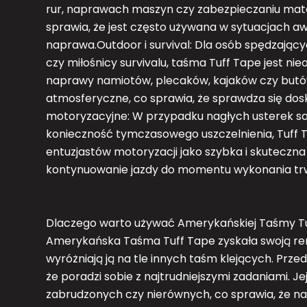
rur, naprawach maszyn czy zabezpieczaniu mate
sprawia, że jest często używana w sytuacjach awa
naprawa.Outdoor i survival: Dla osób spędzając
czy miłośnicy survivalu, taśma Tuff Tape jest 
naprawy namiotów, plecaków, kajaków czy butów
atmosferyczne, co sprawia, że sprawdza się d
motoryzacyjne: W przypadku nagłych usterek s
konieczność tymczasowego uszczelnienia, Tuff 
entuzjastów motoryzacji jako szybka i skuteczn
kontynuowanie jazdy do momentu wykonania trw
Dlaczego warto używać Amerykańskiej Taśmy T
Amerykańska Taśma Tuff Tape zyskała swoją re
wyróżniają ją na tle innych taśm klejących. Prze
że poradzi sobie z najtrudniejszymi zadaniami. J
zabrudzonych czy nierównych, co sprawia, że na