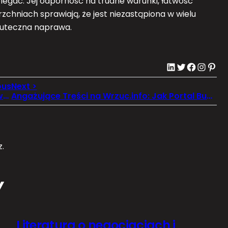
legać. Jej odporność na trudne warunki, łatwość
zchniach sprawiają, że jest niezastąpiona w wielu
 skuteczna naprawa.
LinkedIn
Twitter
Facebook
Instagram
Pinterest
Tpadvisory pomaga uniknąć sankcji podatkowych poprzez dokumentację cen transferowych
Angażujące Treści na Wrzuc.info: Jak Portal Buduje Społeczność Lokalną w Andrychowie i Okolicach
.
Y
Literatura o negocjacjach i