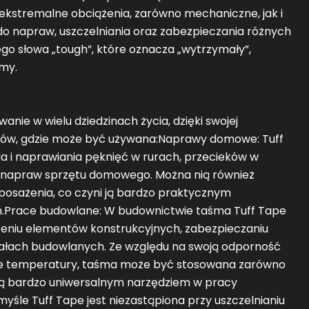
ekstremalne obciążenia, zarówno mechaniczne, jak i
do napraw, uszczelniania oraz zabezpieczania różnych
iego słowa „tough”, które oznacza „wytrzymały”,
śmy.
ie w wielu dziedzinach życia, dzięki swojej
ładów, gdzie może być używana:Naprawy domowe: Tuff
ia i naprawiania pęknięć w rurach, przecieków w
 napraw sprzętu domowego. Można nią również
sażenia, co czyni ją bardzo praktycznym
Prace budowlane: W budownictwie taśma Tuff Tape
eniu elementów konstrukcyjnych, zabezpieczaniu
łach budowlanych. Ze względu na swoją odporność
enne temperatury, taśma może być stosowana zarówno
 ją bardzo uniwersalnym narzędziem w pracy
le Tuff Tape jest niezastąpiona przy uszczelnianiu