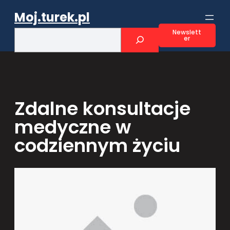
Przejdź
Moj.turek.pl
do
treści
S
Newslett
er
e
a
r
c
h
Zdalne konsultacje
medyczne w
codziennym życiu