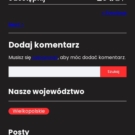
Dodaj komentarz
Musisz się
zalogować
, aby móc dodać komentarz.
S
Szukaj
e
a
Nasze województwo
r
c
h
Wielkopolskie
Posty