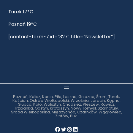
Turek 17*C
Poznań 19*C
[contact-form-7 id=”327″ title=”Newsletter”]
Poznań, Kalisz, Konin, Piła, Leszno, Gniezno, Śrem, Turek,
Kościan, Ostrów Wielkopolski, Września, Jarocin, Kępno,
Słupca, Koło, Wolsztyn, Chodzież, Pleszew, Rawicz,
Trzcianka, Gostyń, Krotoszyn, Nowy Tomyśl, Szamotuły,
Środa Wielkopolska, Międzychód, Czarnków, Wągrowiec,
Złotów, Buk.
Facebook
Twitter
Instagram
LinkedIn