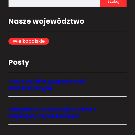
Szukaj
e
a
Nasze województwo
r
c
h
Wielkopolskie
Posty
Prawo cywilne, gospodarcze i
administracyjne
Księgarnia motywacyjna online z
inspirującymi publikacjami