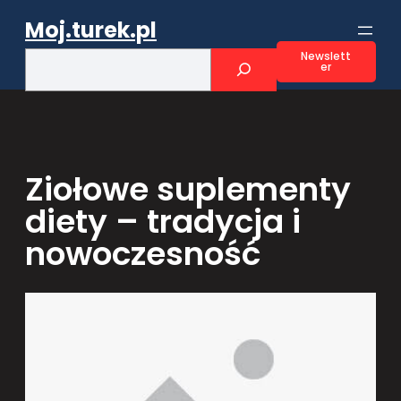
Przejdź
Moj.turek.pl
do
treści
S
Newslett
er
e
a
r
c
h
Ziołowe suplementy
diety – tradycja i
nowoczesność