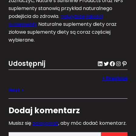
zaznaczyć, Nature’s Sunshine Products oraz NPS
suplementy stanowią przykład naturalnego
podejścia do zdrowia.
najwyższej jakości
suplementy
Naturalne suplementy diety oraz
ziołowe suplementy diety są coraz częściej
wybierane.
Udostępnij
LinkedIn
Twitter
Facebook
Instagram
Pinterest
Dodaj komentarz
Musisz się
zalogować
, aby móc dodać komentarz.
S