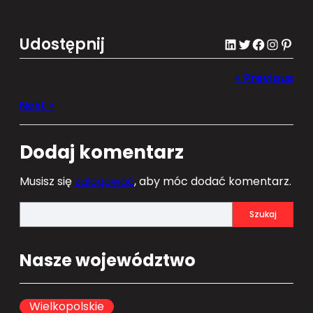
Udostępnij
LinkedIn
Twitter
Facebook
Instagram
Pinterest
Dodaj komentarz
Musisz się
zalogować
, aby móc dodać komentarz.
S
Szukaj
e
a
Nasze województwo
r
c
h
Wielkopolskie