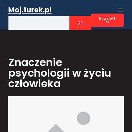
Przejdź
Moj.turek.pl
do
treści
S
Newslett
er
e
a
r
c
h
Znaczenie
psychologii w życiu
człowieka