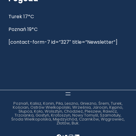
Turek 17*C
Poznań 19*C
[contact-form-7 id=”327″ title=”Newsletter”]
Poznań, Kalisz, Konin, Piła, Leszno, Gniezno, Śrem, Turek,
Kościan, Ostrów Wielkopolski, Września, Jarocin, Kępno,
Słupca, Koło, Wolsztyn, Chodzież, Pleszew, Rawicz,
Trzcianka, Gostyń, Krotoszyn, Nowy Tomyśl, Szamotuły,
Środa Wielkopolska, Międzychód, Czarnków, Wągrowiec,
Złotów, Buk.