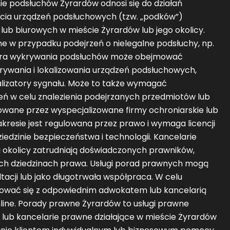
 podsłuchów Żyrardów odnosi się do działań
ęcia urządzeń podsłuchowych (tzw. „podków”)
b biurowych w mieście Żyrardów lub jego okolicy.
 w przypadku podejrzeń o nielegalne podsłuchy, np.
dura wykrywania podsłuchów może obejmować
rywania i lokalizowania urządzeń podsłuchowych,
nalizatory sygnału. Może to także wymagać
eń w celu znalezienia podejrzanych przedmiotów lub
rowane przez wyspecjalizowane firmy ochroniarskie lub
kresie jest regulowana przez prawo i wymaga licencji
ziedzinie bezpieczeństwa i technologii. Kancelarie
 okolicy zatrudniają doświadczonych prawników,
nych dziedzinach prawa. Usługi porad prawnych mogą
acji lub jako długotrwała współpraca. W celu
tować się z odpowiednim adwokatem lub kancelarią
nline. Porady prawne Żyrardów to usługi prawne
ub kancelarie prawne działające w mieście Żyrardów