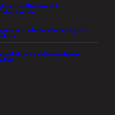
jlepsze książki o sukcesie i
zedsiębiorczości
ografie ludzi sukcesu, które inspirują do
iałania
storie ludzi sukcesu, które motywują
żdego