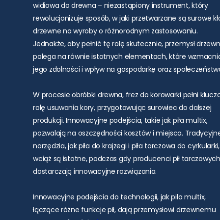
widiowa do drewna – niezastąpiony instrument, który
rewolucjonizuje sposób, w jaki przetwarzane są surowe k
drzewne na wyroby o różnorodnym zastosowaniu.
Jednakże, aby pełnić tę rolę skutecznie, przemysł drzew
polega na równie istotnych elementach, które wzmacni
jego zdolności i wpływ na gospodarkę oraz społeczeństw
W procesie obróbki drewna, frez do korowarki pełni kluc
rolę usuwania kory, przygotowując surowiec do dalszej
produkcji. Innowacyjne podejścia, takie jak piła multix,
pozwalają na oszczędności kosztów i miejsca. Tradycyjn
narzędzia, jak piła do krajzegi i piła tarczowa do cyrkularki,
wciąż są istotne, podczas gdy producenci pił tarczowyc
dostarczają innowacyjne rozwiązania.
Innowacyjne podejścia do technologii, jak piła multix,
łączące różne funkcje pił, dają przemysłowi drzewnemu