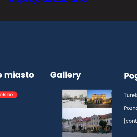
e miasto
Gallery
Po
olskie
Turek
Pozn
[cont