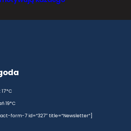
goda
 17*C
ań 19*C
act-form-7 id=”327″ title=”Newsletter”]