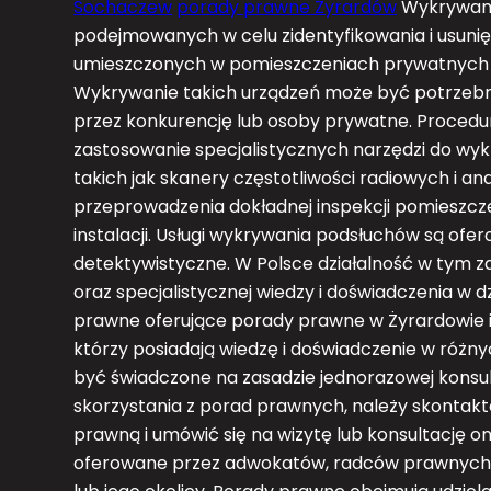
Sochaczew
porady prawne Żyrardów
Wykrywanie
podejmowanych w celu zidentyfikowania i usuni
umieszczonych w pomieszczeniach prywatnych lu
Wykrywanie takich urządzeń może być potrzebne
przez konkurencję lub osoby prywatne. Proce
zastosowanie specjalistycznych narzędzi do wyk
takich jak skanery częstotliwości radiowych i a
przeprowadzenia dokładnej inspekcji pomieszcz
instalacji. Usługi wykrywania podsłuchów są ofe
detektywistyczne. W Polsce działalność w tym za
oraz specjalistycznej wiedzy i doświadczenia w d
prawne oferujące porady prawne w Żyrardowie i
którzy posiadają wiedzę i doświadczenie w róż
być świadczone na zasadzie jednorazowej konsult
skorzystania z porad prawnych, należy skontak
prawną i umówić się na wizytę lub konsultację o
oferowane przez adwokatów, radców prawnych l