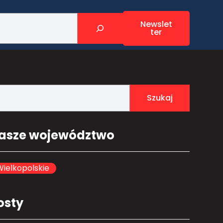
Newslet
ter
Szukaj
asze województwo
ielkopolskie
osty