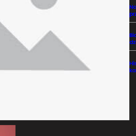
Na
pr
Bi
dz
Hi
ka