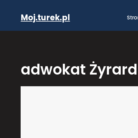
Przejdź
do
Moj.turek.pl
Str
treści
adwokat Żyrar