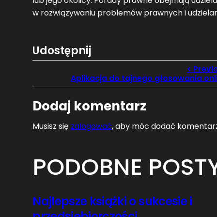
lub jego okolicy. Porady prawne obejmują udzi
w rozwiązywaniu problemów prawnych i udzielan
Udostępnij
Aplikacja do tajnego głosowania onl
Dodaj komentarz
Musisz się
zalogować
, aby móc dodać komentarz
PODOBNE POST
Najlepsze książki o sukcesie i
przedsiębiorczości