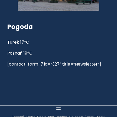
Pogoda
Turek 17*C
Poznań 19*C
[contact-form-7 id=”327″ title=”Newsletter”]
Poznań, Kalisz, Konin, Piła, Leszno, Gniezno, Śrem, Turek,