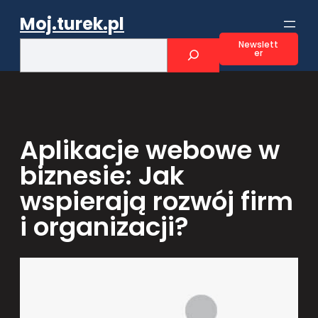
Przejdź
Moj.turek.pl
do
treści
S
Newslett
er
e
a
r
c
h
Aplikacje webowe w
biznesie: Jak
wspierają rozwój firm
i organizacji?