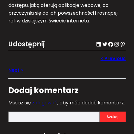
dostępu, jaką oferują aplikacje webowe, co
przyczynia się do ich powszechności i rosnącej
roli w dzisiejszym świecie internetu.
Udostępnij
LinkedIn
Twitter
Facebook
Instagram
Pinterest
Dodaj komentarz
Musisz się
zalogować
, aby móc dodać komentarz.
S
Szukaj
e
a