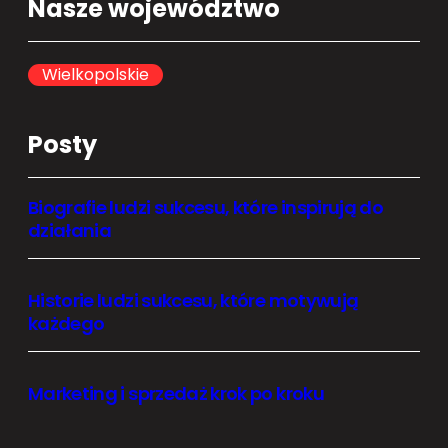
Nasze województwo
r
c
h
Wielkopolskie
Posty
Biografie ludzi sukcesu, które inspirują do
działania
Historie ludzi sukcesu, które motywują
każdego
Marketing i sprzedaż krok po kroku