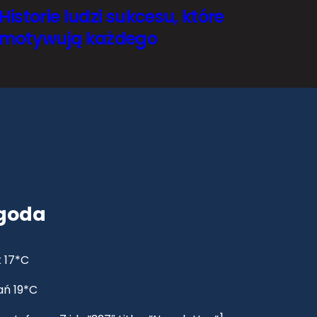
Historie ludzi sukcesu, które
motywują każdego
goda
 17*C
ań 19*C