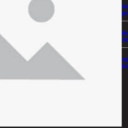
Na
pr
Bi
dz
Hi
ka