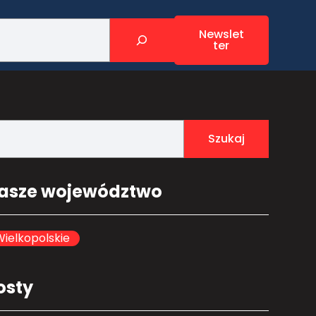
Newslet
ter
Szukaj
asze województwo
ielkopolskie
osty