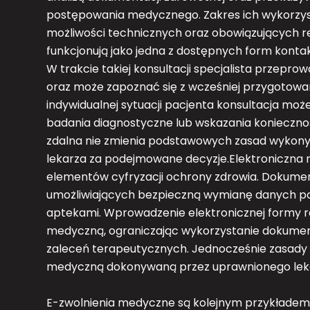
postępowania medycznego. Zakres ich wykorzys
możliwości technicznych oraz obowiązujących r
funkcjonują jako jedna z dostępnych form kont
W trakcie takiej konsultacji specjalista przepr
oraz może zapoznać się z wcześniej przygotow
indywidualnej sytuacji pacjenta konsultacja moż
badania diagnostyczne lub wskazania konieczno
zdalna nie zmienia podstawowych zasad wykon
lekarza za podejmowane decyzje.Elektroniczna 
elementów cyfryzacji ochrony zdrowia. Dokume
umożliwiających bezpieczną wymianę danych p
aptekami. Wprowadzenie elektronicznej formy 
medyczną, ograniczając wykorzystanie dokument
zaleceń terapeutycznych. Jednocześnie zasady 
medyczną dokonywaną przez uprawnionego lek
E-zwolnienia medyczne są kolejnym przykładem