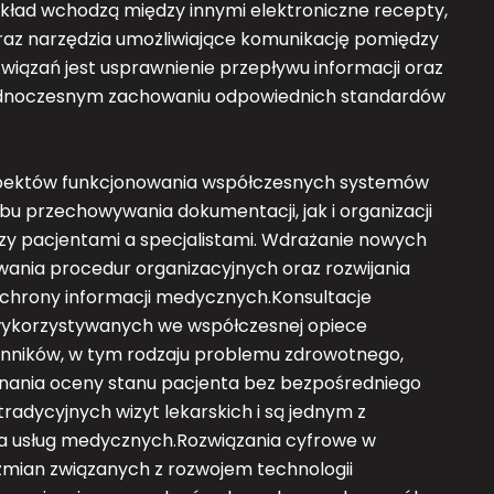
skład wchodzą między innymi elektroniczne recepty,
raz narzędzia umożliwiające komunikację pomiędzy
wiązań jest usprawnienie przepływu informacji oraz
 jednoczesnym zachowaniu odpowiednich standardów
spektów funkcjonowania współczesnych systemów
u przechowywania dokumentacji, jak i organizacji
y pacjentami a specjalistami. Wdrażanie nowych
wania procedur organizacyjnych oraz rozwijania
chrony informacji medycznych.Konsultacje
 wykorzystywanych we współczesnej opiece
zynników, w tym rodzaju problemu zdrowotnego,
onania oceny stanu pacjenta bez bezpośredniego
radycyjnych wizyt lekarskich i są jednym z
ia usług medycznych.Rozwiązania cyfrowe w
ian związanych z rozwojem technologii