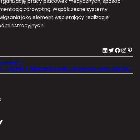
 organizację pracy placówek medycznych, sposób
kumentacją zdrowotną. Współczesne systemy
wiązania jako element wspierający realizację
dministracyjnych.
LinkedIn
Twitter
Facebook
Instagram
Pinterest
Cyfrowe zwolnienia lekarskie i ich funkcjonowanie
Opinie o telemedycynie i doświadczenia użytkowników
.
Y