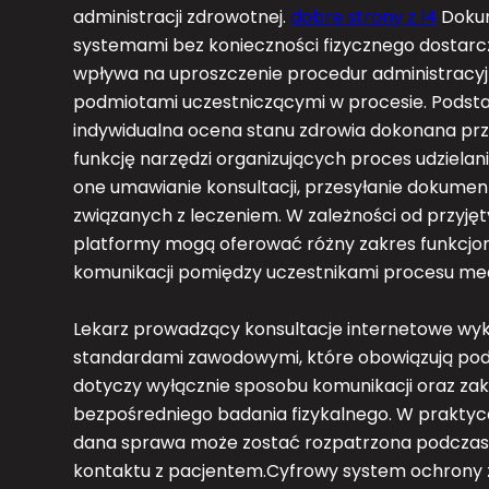
administracji zdrowotnej.
dobre strony z l4
Dokum
systemami bez konieczności fizycznego dostarcz
wpływa na uproszczenie procedur administracyjn
podmiotami uczestniczącymi w procesie. Podsta
indywidualna ocena stanu zdrowia dokonana pr
funkcję narzędzi organizujących proces udziela
one umawianie konsultacji, przesyłanie dokument
związanych z leczeniem. W zależności od przyj
platformy mogą oferować różny zakres funkcjon
komunikacji pomiędzy uczestnikami procesu m
Lekarz prowadzący konsultacje internetowe wyk
standardami zawodowymi, które obowiązują pod
dotyczy wyłącznie sposobu komunikacji oraz zak
bezpośredniego badania fizykalnego. W praktyce
dana sprawa może zostać rozpatrzona podczas k
kontaktu z pacjentem.Cyfrowy system ochrony z