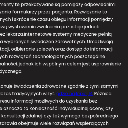
enty te przekazywane są pomiędzy odpowiednimi
ania formularzy przez pacjenta. Rozwiązanie to
ych i skrócenie czasu obiegu informacji pomiędzy
wą wystawienia zwolnienia pozostaje jednak
zez lekarza.Internetowe systemy medyczne pełnią
nia wybranych świadczeń zdrowotnych. Umożliwiają
acji, odbieranie zaleceń oraz dostęp do informacji
ętych rozwiązań technologicznych poszczególne
alności, jednak ich wspólnym celem jest usprawnienie
edycznego.
onuje świadczenia zdrowotne zgodnie z tymi samymi
czas tradycyjnych wizyt.
gdzie najlepiej l4
Różnica
resu informacji możliwych do uzyskania bez
 oznacza to konieczność indywidualnej oceny, czy
onsultacji zdalnej, czy też wymaga bezpośredniego
drowia obejmuje wiele rozwiązań wspierających