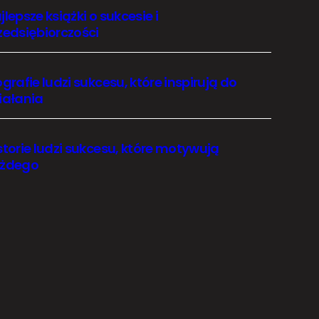
jlepsze książki o sukcesie i
zedsiębiorczości
ografie ludzi sukcesu, które inspirują do
iałania
storie ludzi sukcesu, które motywują
żdego