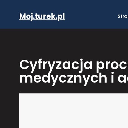
Przejdź
do
Moj.turek.pl
Str
treści
Cyfryzacja pro
medycznych i a