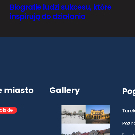
Biografie ludzi sukcesu, które
inspirują do działania
e miasto
Gallery
Po
olskie
Turek
Pozn