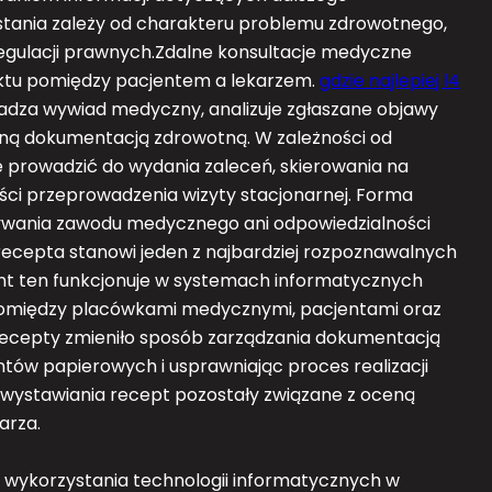
tania zależy od charakteru problemu zdrowotnego,
egulacji prawnych.Zdalne konsultacje medyczne
aktu pomiędzy pacjentem a lekarzem.
gdzie najlepiej l4
owadza wywiad medyczny, analizuje zgłaszane objawy
aną dokumentacją zdrowotną. W zależności od
e prowadzić do wydania zaleceń, skierowania na
ści przeprowadzenia wizyty stacjonarnej. Forma
ywania zawodu medycznego ani odpowiedzialności
recepta stanowi jeden z najbardziej rozpoznawalnych
nt ten funkcjonuje w systemach informatycznych
omiędzy placówkami medycznymi, pacjentami oraz
recepty zmieniło sposób zarządzania dokumentacją
ów papierowych i usprawniając proces realizacji
wystawiania recept pozostały związane z oceną
arza.
 wykorzystania technologii informatycznych w