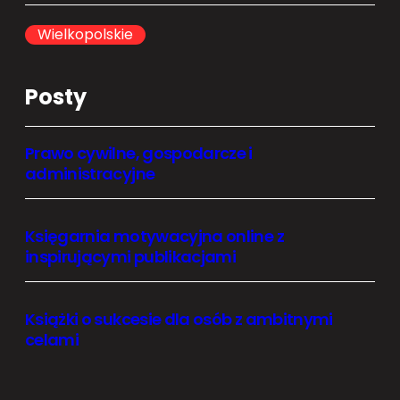
c
h
Wielkopolskie
Posty
Prawo cywilne, gospodarcze i
administracyjne
Księgarnia motywacyjna online z
inspirującymi publikacjami
Książki o sukcesie dla osób z ambitnymi
celami