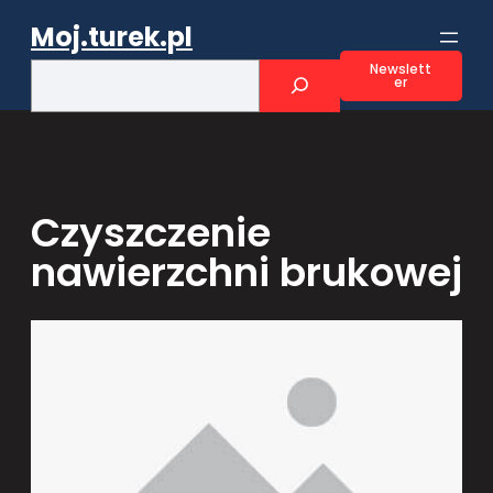
Przejdź
Moj.turek.pl
do
treści
S
Newslett
er
e
a
r
c
h
Czyszczenie
nawierzchni brukowej