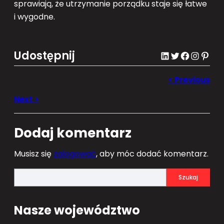
sprawiają, że utrzymanie porządku staje się łatwe
i wygodne.
Udostępnij
LinkedIn
Twitter
Facebook
Instagram
Pinterest
Dodaj komentarz
Musisz się
zalogować
, aby móc dodać komentarz.
S
Szukaj
e
a
Nasze województwo
r