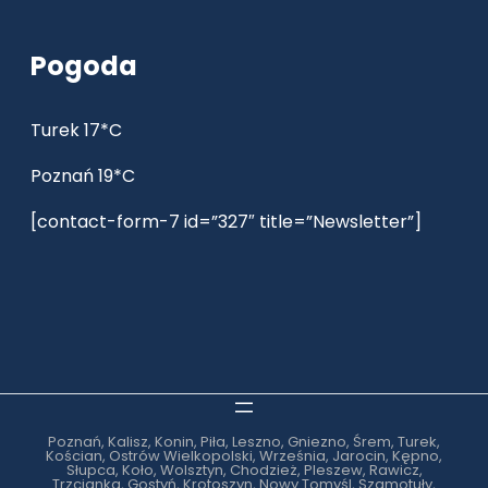
Pogoda
Turek 17*C
Poznań 19*C
[contact-form-7 id=”327″ title=”Newsletter”]
Poznań, Kalisz, Konin, Piła, Leszno, Gniezno, Śrem, Turek,
Kościan, Ostrów Wielkopolski, Września, Jarocin, Kępno,
Słupca, Koło, Wolsztyn, Chodzież, Pleszew, Rawicz,
Trzcianka, Gostyń, Krotoszyn, Nowy Tomyśl, Szamotuły,