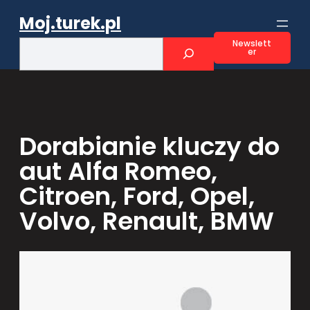
Przejdź
Moj.turek.pl
do
treści
S
Newslett
er
e
a
r
c
h
Dorabianie kluczy do
aut Alfa Romeo,
Citroen, Ford, Opel,
Volvo, Renault, BMW