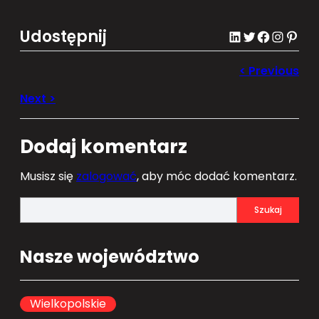
Udostępnij
LinkedIn
Twitter
Facebook
Instagram
Pinterest
Dodaj komentarz
Musisz się
zalogować
, aby móc dodać komentarz.
S
Szukaj
e
a
Nasze województwo
r
c
h
Wielkopolskie