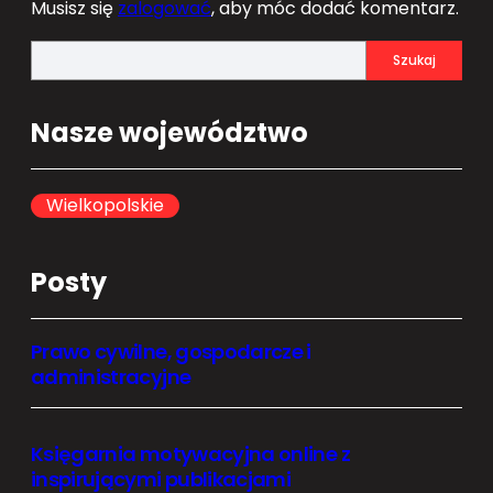
Musisz się
zalogować
, aby móc dodać komentarz.
S
Szukaj
e
a
Nasze województwo
r
c
h
Wielkopolskie
Posty
Prawo cywilne, gospodarcze i
administracyjne
Księgarnia motywacyjna online z
inspirującymi publikacjami