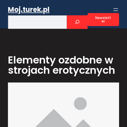
Przejdź
Moj.turek.pl
do
treści
S
Newslett
er
e
a
r
c
h
Elementy ozdobne w
strojach erotycznych