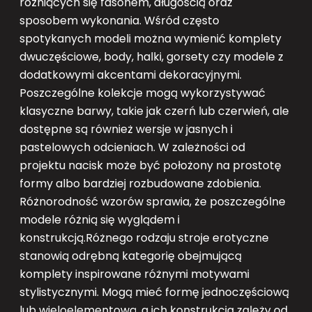
różniących się fasonem, długością oraz
sposobem wykonania. Wśród często
spotykanych modeli można wymienić komplety
dwuczęściowe, body, halki, gorsety czy modele z
dodatkowymi akcentami dekoracyjnymi.
Poszczególne kolekcje mogą wykorzystywać
klasyczne barwy, takie jak czerń lub czerwień, ale
dostępne są również wersje w jasnych i
pastelowych odcieniach. W zależności od
projektu nacisk może być położony na prostotę
formy albo bardziej rozbudowane zdobienia.
Różnorodność wzorów sprawia, że poszczególne
modele różnią się wyglądem i
konstrukcją.Różnego rodzaju stroje erotyczne
stanowią odrębną kategorię obejmującą
komplety inspirowane różnymi motywami
stylistycznymi. Mogą mieć formę jednoczęściową
lub wieloelementową, a ich konstrukcja zależy od