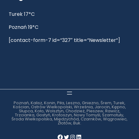
Turek 17*C
Poznań 19*C
[contact-form-7 id=”327″ title=”Newsletter”]
Poznań, Kalisz, Konin, Piła, Leszno, Gniezno, Śrem, Turek,
Kościan, Ostrów Wielkopolski, Września, Jarocin, Kępno,
Słupca, Koło, Wolsztyn, Chodzież, Pleszew, Rawicz,
Trzcianka, Gostyń, Krotoszyn, Nowy Tomyśl, Szamotuły,
Środa Wielkopolska, Międzychód, Czarnków, Wągrowiec,
Złotów, Buk.
Facebook
Twitter
Instagram
LinkedIn