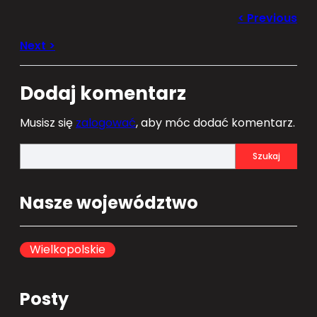
Dodaj komentarz
Musisz się
zalogować
, aby móc dodać komentarz.
S
Szukaj
e
a
Nasze województwo
r
c
h
Wielkopolskie
Posty