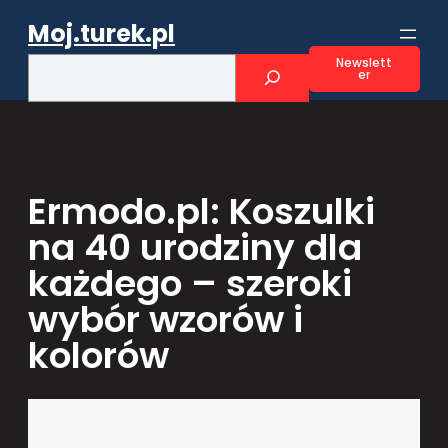
Przejdź
Moj.turek.pl
do
treści
S
Newslett
er
e
a
r
c
h
Ermodo.pl: Koszulki
na 40 urodziny dla
każdego – szeroki
wybór wzorów i
kolorów