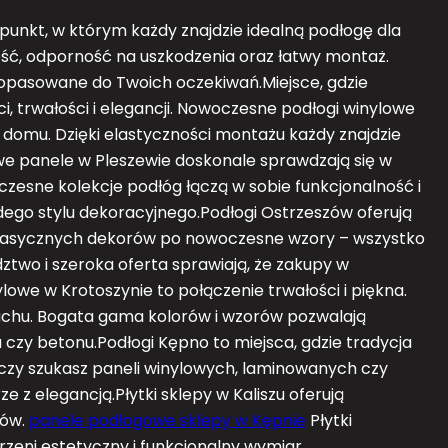
punkt, w którym każdy znajdzie idealną podłogę dla
ość, odporność na uszkodzenia oraz łatwy montaż.
dopasowane do Twoich oczekiwań.Miejsce, gdzie
i, trwałości i elegancji. Nowoczesne podłogi winylowe
r domu. Dzięki elastyczności montażu każdy znajdzie
we panele w Pleszewie doskonale sprawdzają się w
esne kolekcje podłóg łączą w sobie funkcjonalność i
dego stylu dekoracyjnego.Podłogi Ostrzeszów oferują
 klasycznych dekorów po nowoczesne wzory – wszystko
ztwo i szeroka oferta sprawiają, że zakupy w
owe w Krotoszynie to połączenie trwałości i piękna.
uchu. Bogata gama kolorów i wzorów pozwalają
zy betonu.Podłogi Kępno to miejsca, gdzie tradycja
, czy szukasz paneli winylowych, laminowanych czy
ze z elegancją.Płytki sklepy w Kaliszu oferują
tów.
panele podłogowe sklepy w Kępnie
Płytki
rzeni estetyczny i funkcjonalny wymiar.