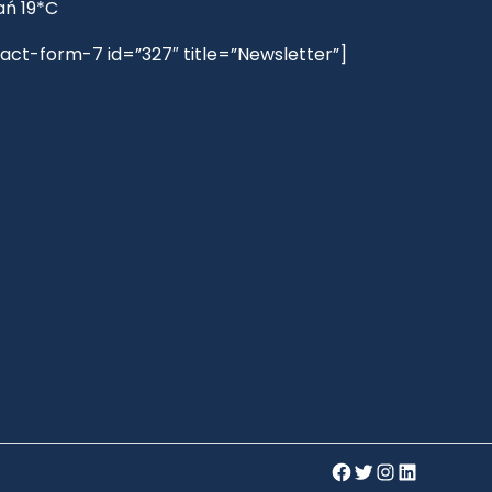
ań 19*C
act-form-7 id=”327″ title=”Newsletter”]
Facebook
Twitter
Instagram
LinkedIn