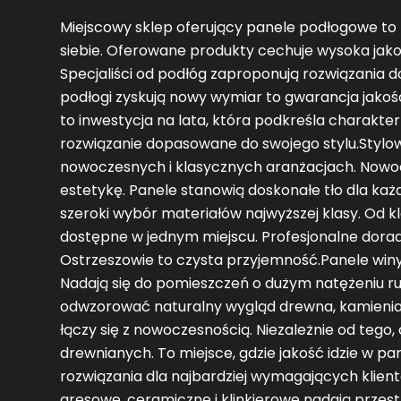
Miejscowy sklep oferujący panele podłogowe to 
siebie. Oferowane produkty cechuje wysoka jak
Specjaliści od podłóg zaproponują rozwiązania 
podłogi zyskują nowy wymiar to gwarancja jakośc
to inwestycja na lata, która podkreśla charakte
rozwiązanie dopasowane do swojego stylu.Stylo
nowoczesnych i klasycznych aranżacjach. Nowocz
estetykę. Panele stanowią doskonałe tło dla każ
szeroki wybór materiałów najwyższej klasy. Od
dostępne w jednym miejscu. Profesjonalne dorad
Ostrzeszowie to czysta przyjemność.Panele winyl
Nadają się do pomieszczeń o dużym natężeniu r
odwzorować naturalny wygląd drewna, kamienia c
łączy się z nowoczesnością. Niezależnie od tego
drewnianych. To miejsce, gdzie jakość idzie w par
rozwiązania dla najbardziej wymagających klien
gresowe, ceramiczne i klinkierowe nadają przest