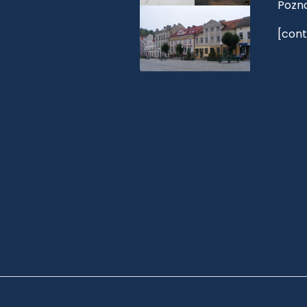
Pozn
[cont