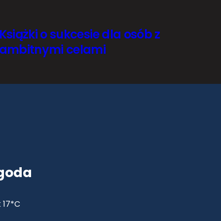
Książki o sukcesie dla osób z
ambitnymi celami
goda
 17*C