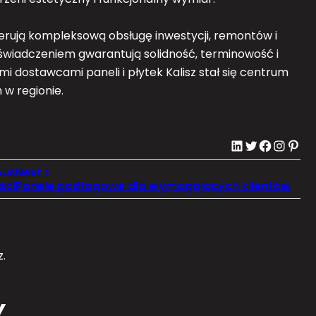
erują kompleksową obsługę inwestycji, remontów i
świadczeniem gwarantują solidność, terminowość i
i dostawcami paneli i płytek Kalisz stał się centrum
w regionie.
LinkedIn
Twitter
Facebook
Instagram
Pinterest
ści
Panele podłogowe dla wymagających klientów
.
Y