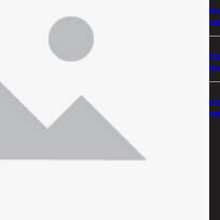
Pr
ad
Ks
in
Ks
ce