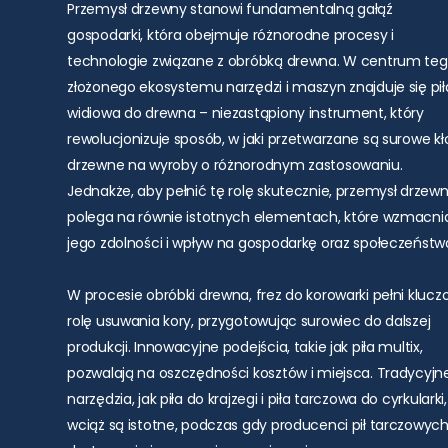
Przemysł drzewny stanowi fundamentalną gałąź
gospodarki, która obejmuje różnorodne procesy i
technologie związane z obróbką drewna. W centrum te
złożonego ekosystemu narzędzi i maszyn znajduje się pił
widiowa do drewna – niezastąpiony instrument, który
rewolucjonizuje sposób, w jaki przetwarzane są surowe k
drzewne na wyroby o różnorodnym zastosowaniu.
Jednakże, aby pełnić tę rolę skutecznie, przemysł drzew
polega na równie istotnych elementach, które wzmacni
jego zdolności i wpływ na gospodarkę oraz społeczeństw
W procesie obróbki drewna, frez do korowarki pełni kluc
rolę usuwania kory, przygotowując surowiec do dalszej
produkcji. Innowacyjne podejścia, takie jak piła multix,
pozwalają na oszczędności kosztów i miejsca. Tradycyjn
narzędzia, jak piła do krajzegi i piła tarczowa do cyrkularki,
wciąż są istotne, podczas gdy producenci pił tarczowyc