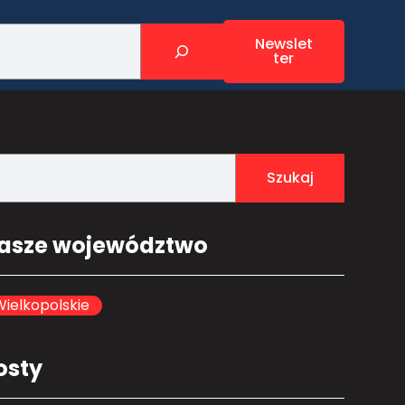
Newslet
ter
Szukaj
asze województwo
ielkopolskie
osty