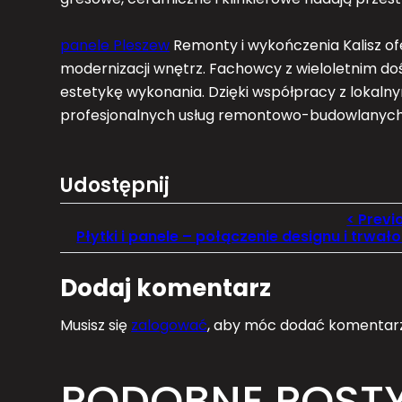
panele Pleszew
Remonty i wykończenia Kalisz of
modernizacji wnętrz. Fachowcy z wieloletnim do
estetykę wykonania. Dzięki współpracy z lokalnym
profesjonalnych usług remontowo-budowlanych 
Udostępnij
Płytki i panele – połączenie designu i trwało
Dodaj komentarz
Musisz się
zalogować
, aby móc dodać komentarz
PODOBNE POST