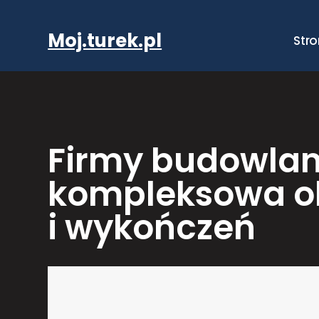
Przejdź
do
Moj.turek.pl
Str
treści
Firmy budowlane
kompleksowa o
i wykończeń