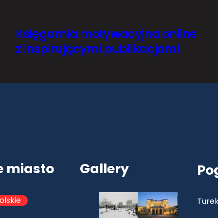
Księgarnia motywacyjna online
z inspirującymi publikacjami
e miasto
Gallery
Po
olskie
Turek