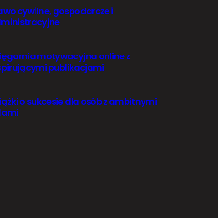
awo cywilne, gospodarcze i
ministracyjne
ięgarnia motywacyjna online z
spirującymi publikacjami
iążki o sukcesie dla osób z ambitnymi
lami