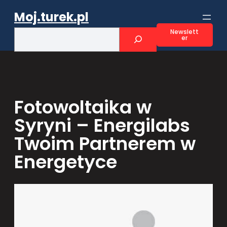
Przejdź
Moj.turek.pl
do
treści
S
Newslett
er
e
a
r
c
h
Fotowoltaika w
Syryni – Energilabs
Twoim Partnerem w
Energetyce