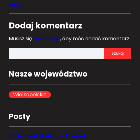
Dodaj komentarz
Musisz się
zalogować
, aby móc dodać komentarz.
S
Szukaj
e
a
Nasze województwo
r
c
h
Wielkopolskie
Posty
Najlepsze książki o sukcesie i