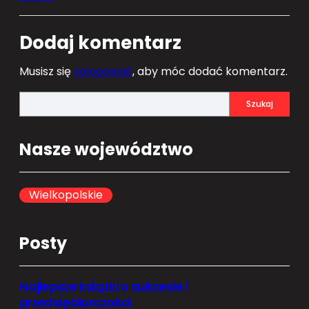
Dodaj komentarz
Musisz się
zalogować
, aby móc dodać komentarz.
S
Szukaj
e
a
Nasze województwo
r
c
h
Wielkopolskie
Posty
Najlepsze książki o sukcesie i
przedsiębiorczości