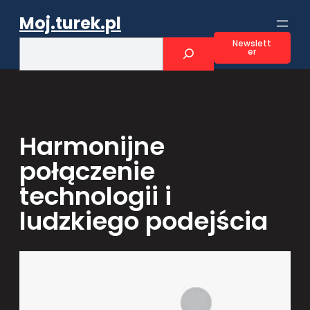
Przejdź
Moj.turek.pl
do
treści
S
Newslett
er
e
a
r
c
h
Harmonijne
połączenie
technologii i
ludzkiego podejścia