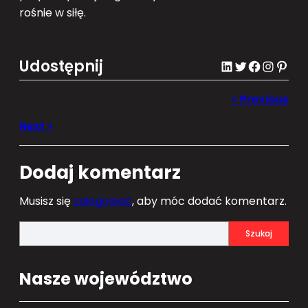
rośnie w siłę.
Udostępnij
LinkedIn
Twitter
Facebook
Instagram
Pinterest
Dodaj komentarz
Musisz się
zalogować
, aby móc dodać komentarz.
S
Szukaj
e
a
Nasze województwo
r
c