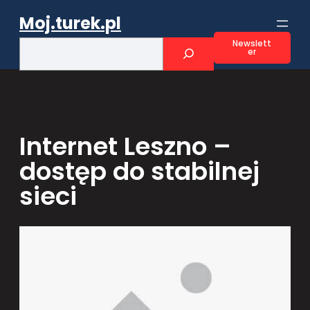
Przejdź
Moj.turek.pl
do
treści
S
Newslett
er
e
a
r
c
h
Internet Leszno –
dostęp do stabilnej
sieci