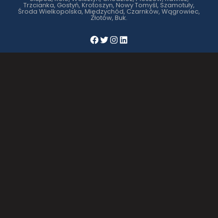
Trzcianka, Gostyń, Krotoszyn, Nowy Tomyśl, Szamotuły,
Środa Wielkopolska, Międzychód, Czarnków, Wągrowiec,
Złotów, Buk.
Facebook
Twitter
Instagram
LinkedIn