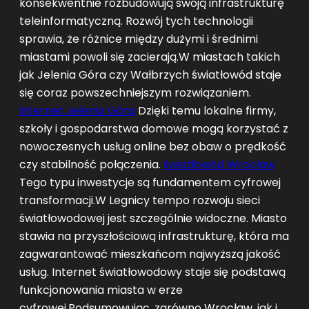
konsekwentnie rozbudowują swoją infrastrukturę
teleinformatyczną. Rozwój tych technologii
sprawia, że różnice między dużymi i średnimi
miastami powoli się zacierają.W miastach takich
jak Jelenia Góra czy Wałbrzych światłowód staje
się coraz powszechniejszym rozwiązaniem.
internet Jelenia Góra
Dzięki temu lokalne firmy,
szkoły i gospodarstwa domowe mogą korzystać z
nowoczesnych usług online bez obaw o prędkość
czy stabilność połączenia.
światłowód Wrocław
Tego typu inwestycje są fundamentem cyfrowej
transformacji.W Legnicy tempo rozwoju sieci
światłowodowej jest szczególnie widoczne. Miasto
stawia na przyszłościową infrastrukturę, która ma
zagwarantować mieszkańcom najwyższą jakość
usług. Internet światłowodowy staje się podstawą
funkcjonowania miasta w erze
cyfrowej.Podsumowując, zarówno Wrocław, jak i