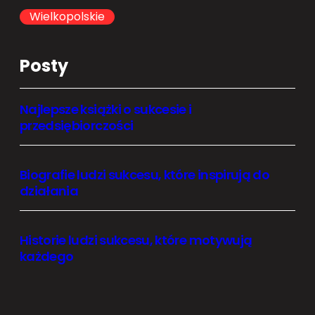
h
Wielkopolskie
Posty
Najlepsze książki o sukcesie i
przedsiębiorczości
Biografie ludzi sukcesu, które inspirują do
działania
Historie ludzi sukcesu, które motywują
każdego