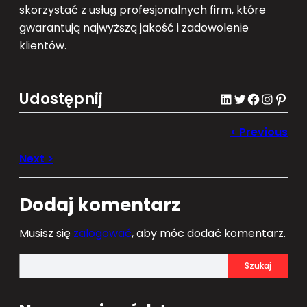
skorzystać z usług profesjonalnych firm, które
gwarantują najwyższą jakość i zadowolenie
klientów.
Udostępnij
LinkedIn
Twitter
Facebook
Instagram
Pinterest
Dodaj komentarz
Musisz się
zalogować
, aby móc dodać komentarz.
S
Szukaj
e
a