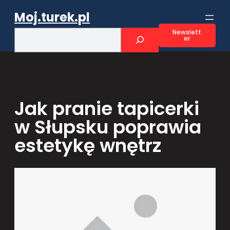
Przejdź
Moj.turek.pl
do
treści
S
Newslett
er
e
a
r
c
h
Jak pranie tapicerki
w Słupsku poprawia
estetykę wnętrz