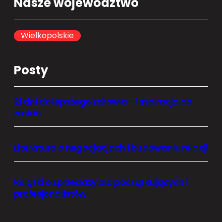
Nasze województwo
r
c
h
Wielkopolskie
Posty
21 dni do lepszego zdrowia – inspiracja do
zmian
Literatura o negocjacjach i budowaniu relacji
Książki o sprzedaży dla początkujących i
profesjonalistów