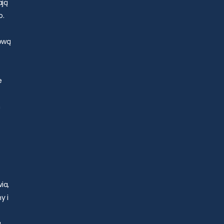
ają
o.
zową
e
h
ia,
y i
a