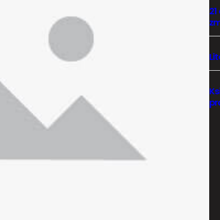
21
zm
Li
Ks
pr