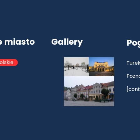
e miasto
Gallery
Po
olskie
Turek
Pozn
[cont