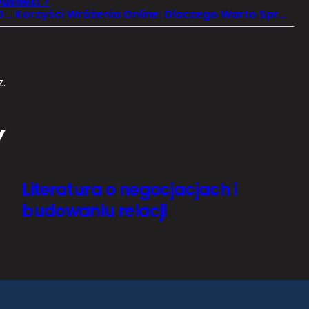
Humor w Życiu Codziennym: Dlaczego Warto Doceniać Zabawę?
Korzyści Wróżenia Online: Dlaczego Warto Spróbować?
.
Y
Literatura o negocjacjach i
budowaniu relacji