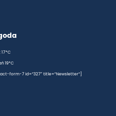
goda
 17*C
ań 19*C
act-form-7 id=”327″ title=”Newsletter”]