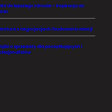
 dni do lepszego zdrowia – inspiracja do
ian
teratura o negocjacjach i budowaniu relacji
iążki o sprzedaży dla początkujących i
ofesjonalistów