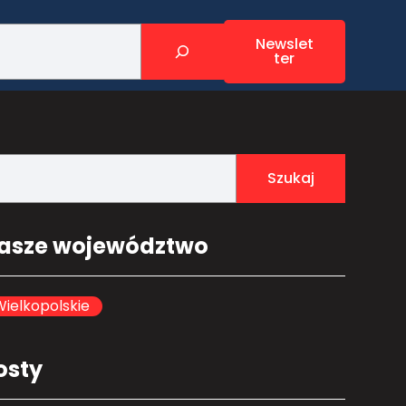
Newslet
ter
Szukaj
asze województwo
ielkopolskie
osty