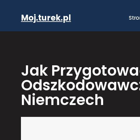
Przejdź
do
Moj.turek.pl
Str
treści
Jak Przygotowa
Odszkodowawcze
Niemczech