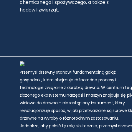
chemicznego i spożywczego, a także z
hodowli zwierząt.
Przemysł drzewny stanowi fundamentalną gałąź
gospodarki, która obejmuje różnorodne procesy i
technologie związane z obróbką drewna. W centrum te
złożonego ekosystemu narzędzi i maszyn znajduje się pił
widiowa do drewna – niezastąpiony instrument, który
rewolucjonizuje sposób, w jaki przetwarzane są surowe k
drzewne na wyroby o różnorodnym zastosowaniu.
Jednakże, aby pełnić tę rolę skutecznie, przemysł drzew