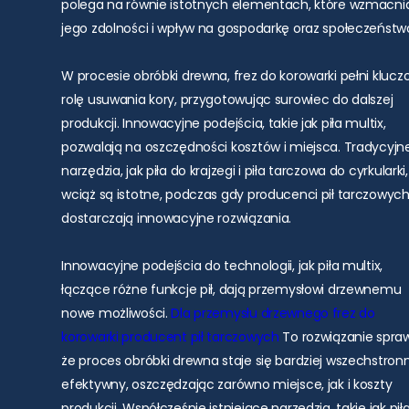
polega na równie istotnych elementach, które wzmacni
jego zdolności i wpływ na gospodarkę oraz społeczeństw
W procesie obróbki drewna, frez do korowarki pełni kluc
rolę usuwania kory, przygotowując surowiec do dalszej
produkcji. Innowacyjne podejścia, takie jak piła multix,
pozwalają na oszczędności kosztów i miejsca. Tradycyjn
narzędzia, jak piła do krajzegi i piła tarczowa do cyrkularki,
wciąż są istotne, podczas gdy producenci pił tarczowyc
dostarczają innowacyjne rozwiązania.
Innowacyjne podejścia do technologii, jak piła multix,
łączące różne funkcje pił, dają przemysłowi drzewnemu
nowe możliwości.
Dla przemysłu drzewnego
frez do
korowarki
producent pił tarczowych
To rozwiązanie spraw
że proces obróbki drewna staje się bardziej wszechstronn
efektywny, oszczędzając zarówno miejsce, jak i koszty
produkcji. Współcześnie istniejące narzędzia, takie jak pił