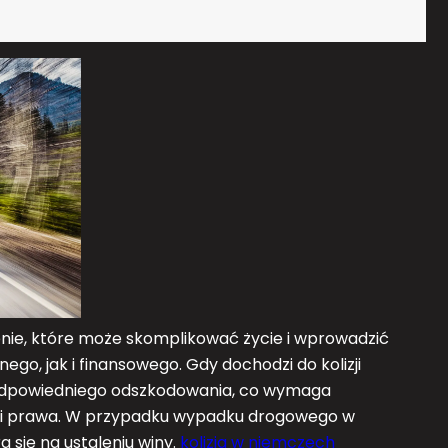
e, które może skomplikować życie i wprowadzić
ego, jak i finansowego. Gdy dochodzi do kolizji
e odpowiedniego odszkodowania, co wymaga
ń i prawa. W przypadku wypadku drogowego w
 się na ustaleniu winy.
kolizja w niemczech