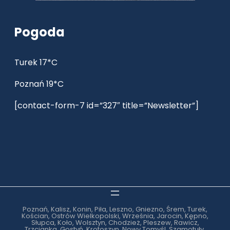
Pogoda
Turek 17*C
Poznań 19*C
[contact-form-7 id=”327″ title=”Newsletter”]
Poznań, Kalisz, Konin, Piła, Leszno, Gniezno, Śrem, Turek,
Kościan, Ostrów Wielkopolski, Września, Jarocin, Kępno,
Słupca, Koło, Wolsztyn, Chodzież, Pleszew, Rawicz,
Trzcianka, Gostyń, Krotoszyn, Nowy Tomyśl, Szamotuły,