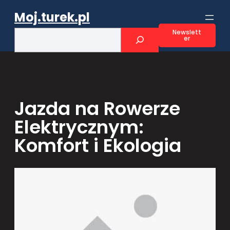
Przejdź
Moj.turek.pl
do
treści
S
Newslett
er
e
a
r
c
h
Jazda na Rowerze
Elektrycznym:
Komfort i Ekologia