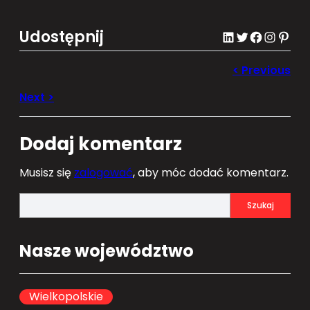
Udostępnij
LinkedIn
Twitter
Facebook
Instagram
Pinterest
Dodaj komentarz
Musisz się
zalogować
, aby móc dodać komentarz.
S
Szukaj
e
a
Nasze województwo
r
c
h
Wielkopolskie