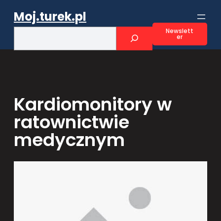
Przejdź
Moj.turek.pl
do
treści
S
Newslett
er
e
a
r
c
h
Kardiomonitory w
ratownictwie
medycznym