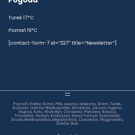
Turek 17*C
Poznań 19*C
[contact-form-7 id=”327″ title=”Newsletter”]
Poznań, Kalisz, Konin, Piła, Leszno, Gniezno, Śrem, Turek,
Kościan, Ostrów Wielkopolski, Września, Jarocin, Kępno,
Słupca, Koło, Wolsztyn, Chodzież, Pleszew, Rawicz,
Trzcianka, Gostyń, Krotoszyn, Nowy Tomyśl, Szamotuły,
Środa Wielkopolska, Międzychód, Czarnków, Wągrowiec,
Złotów, Buk.