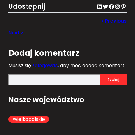
Udostępnij
LinkedIn
Twitter
Facebook
Instagram
Pinterest
Dodaj komentarz
Musisz się
zalogować
, aby móc dodać komentarz.
S
Szukaj
e
a
Nasze województwo
r
c
h
Wielkopolskie