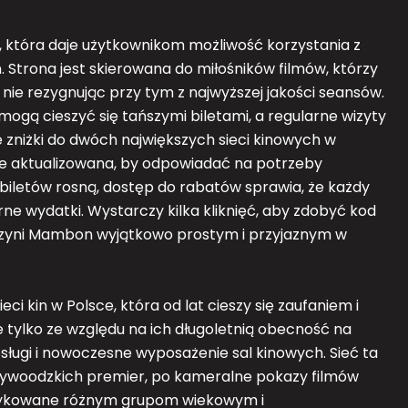
która daje użytkownikom możliwość korzystania z
 Strona jest skierowana do miłośników filmów, którzy
 nie rezygnując przy tym z najwyższej jakości seansów.
gą cieszyć się tańszymi biletami, a regularne wizyty
je zniżki do dwóch największych sieci kinowych w
t stale aktualizowana, by odpowiadać na potrzeby
 biletów rosną, dostęp do rabatów sprawia, że każdy
e wydatki. Wystarczy kilka kliknięć, aby zdobyć kod
 czyni Mambon wyjątkowo prostym i przyjaznym w
eci kin w Polsce, która od lat cieszy się zaufaniem i
 tylko ze względu na ich długoletnią obecność na
bsługi i nowoczesne wyposażenie sal kinowych. Sieć ta
llywoodzkich premier, po kameralne pokazy filmów
edykowane różnym grupom wiekowym i