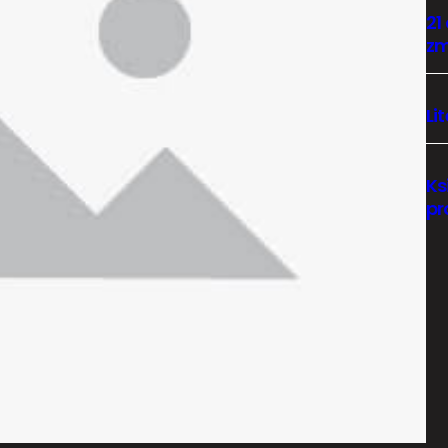
21
zm
Li
Ks
pr