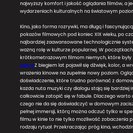
najwyższy komfort i jakość oglądania filmów, a 
wydarzeniach kulturalnych na światowym pozio
Kino, jako forma rozrywki, ma długą i fascynując
pokazów filmowych pod koniec XIX wieku, po czas
najbardziej zaawansowane technologicznie syst
ważną rolę w kulturze popularnej. W początkach s
krótkometrażowym filmom niemych, które były p
helios
Z biegiem lat pojawił się dźwięk, kolor, a w
wrażenia kinowe na zupełnie nowy poziom. Oglą
doświadczenie, które trudno porównać z domo
każda nuta muzyki czy dialogu stają się bardziej
całkowicie zatopić się w fabule. Dlaczego warto 
czego nie da się doświadczyć w domowym zacisz
pełnej immersji, którą można odczuć tylko w sp
filmu w kinie to nie tylko możliwość zobaczenia 
rodzaju rytuał. Przekraczając próg kina, wchod