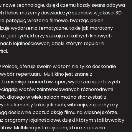
 w nowe technologie, dzięki czemu każdy seans odbywa
nach Helios możemy doświadczyć seansów w jakości 3D,
re potęgują wrażenia filmowe, tworząc pełen
nizuje wydarzenia tematyczne, takie jak maratony
, jak i tych, którzy szukają unikalnych kinowych
ch lojalnościowych, dzięki którym regularni
ści.
 w Polsce, oferuje swoim widzom nie tylko doskonałe
 wybór repertuaru. Multikino jest znane z
k transmisje koncertów, oper, wydarzeń sportowych
yciągają widzów zainteresowanych różnorodnymi
ść, dlatego w wielu salach można skorzystać z
ych elementy takie jak ruch, wibracje, zapachy czy
gą dosłownie poczuć akcję filmu na własnej skórze.
z programy lojalnościowe, dzięki którym stali bywalcy
itów. Multikino jest miejscem, które zapewnia