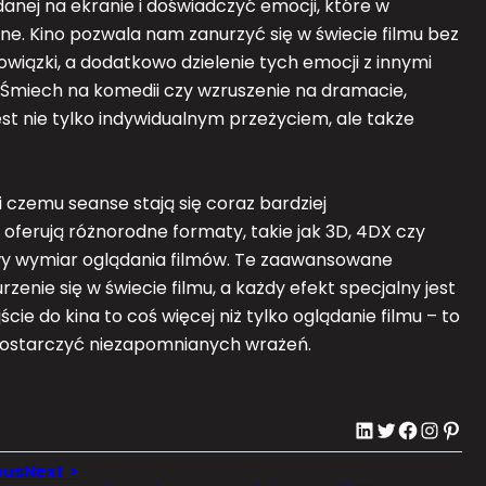
adanej na ekranie i doświadczyć emocji, które w
e. Kino pozwala nam zanurzyć się w świecie filmu bez
wiązki, a dodatkowo dzielenie tych emocji z innymi
 Śmiech na komedii czy wzruszenie na dramacie,
est nie tylko indywidualnym przeżyciem, ale także
i czemu seanse stają się coraz bardziej
ferują różnorodne formaty, takie jak 3D, 4DX czy
wy wymiar oglądania filmów. Te zaawansowane
zenie się w świecie filmu, a każdy efekt specjalny jest
cie do kina to coś więcej niż tylko oglądanie filmu – to
 dostarczyć niezapomnianych wrażeń.
LinkedIn
Twitter
Facebook
Instagram
Pinterest