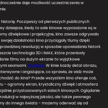
jednocześnie daje możliwość uczestniczenia w
mie.
ą historię. Począwszy od pierwszych publicznych
y dzisiejsze, kiedy to sale kinowe wyposażone są w
emy dźwiękowe i projekcyjne, kino zawsze odgrywało
wojej działalności kina przyciągały tłumy dzięki
rawdziwą rewolucją w sposobie opowiadania historii.
reszcie technologia 3D i IMAX, które przeniosły
danie filmu na dużym ekranie to wyjątkowe
wymi seansami.
multikino
W kinie każdy detal obrazu,
 intensywne i angażujące, co sprawia, że widz może
chodzić do kina? Przede wszystkim kino oferuje coś,
u – ogromny ekran, krystaliczny dźwięk i atmosfera
ecjalnie przystosowanych salach kinowych. Oglądanie
produkcji w najwyższej jakości, ale także pewnego
zimy do innego świata – możemy oderwać się od