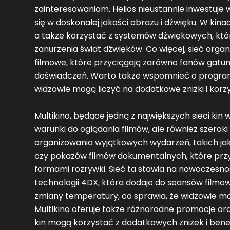
zainteresowaniom. Helios nieustannie inwestuje
się w doskonałej jakości obrazu i dźwięku. W ki
a także korzystać z systemów dźwiękowych, któ
zanurzenia świat dźwięków. Co więcej, sieć orga
filmowe, które przyciągają zarówno fanów gatunku
doświadczeń. Warto także wspomnieć o programa
widzowie mogą liczyć na dodatkowe zniżki i korzy
Multikino, będące jedną z największych sieci kin
warunki do oglądania filmów, ale również szeroki
organizowania wyjątkowych wydarzeń, takich ja
czy pokazów filmów dokumentalnych, które prz
formami rozrywki. Sieć ta stawia na nowoczesno
technologii 4DX, która dodaje do seansów filmow
zmiany temperatury, co sprawia, że widzowie mo
Multikino oferuje także różnorodne promocje ora
kin mogą korzystać z dodatkowych zniżek i benef