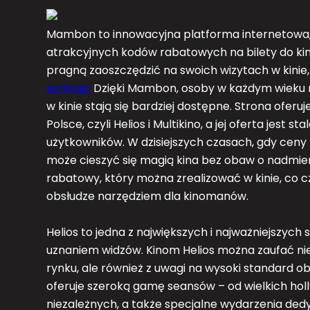
Mambon to innowacyjna platforma internetowa, 
atrakcyjnych kodów rabatowych na bilety do kin.
pragną zaoszczędzić na swoich wizytach w kinie,
suntago
Dzięki Mambon, osoby w każdym wieku mo
w kinie stają się bardziej dostępne. Strona oferu
Polsce, czyli Helios i Multikino, a jej oferta jes
użytkowników. W dzisiejszych czasach, gdy ceny
może cieszyć się magią kina bez obaw o nadmiern
rabatowy, który można zrealizować w kinie, co
obsłudze narzędziem dla kinomanów.
Helios to jedna z największych i najważniejszych si
uznaniem widzów. Kinom Helios można zaufać nie
rynku, ale również z uwagi na wysoki standard o
oferuje szeroką gamę seansów – od wielkich ho
niezależnych, a także specjalne wydarzenia d