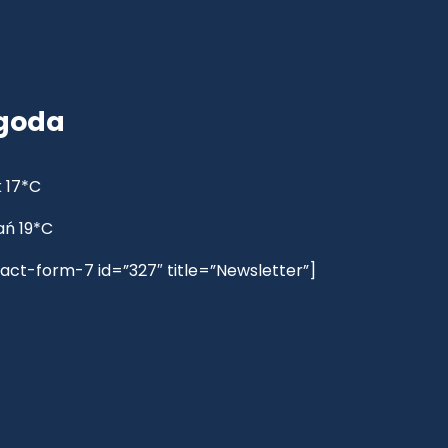
goda
 17*C
ań 19*C
act-form-7 id=”327″ title=”Newsletter”]