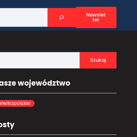
Newslet
ter
Szukaj
asze województwo
ielkopolskie
osty