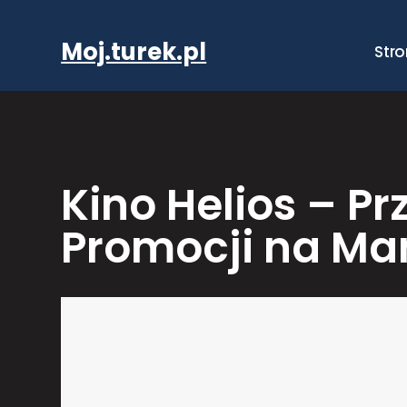
Przejdź
do
Moj.turek.pl
Str
treści
Kino Helios – Pr
Promocji na M