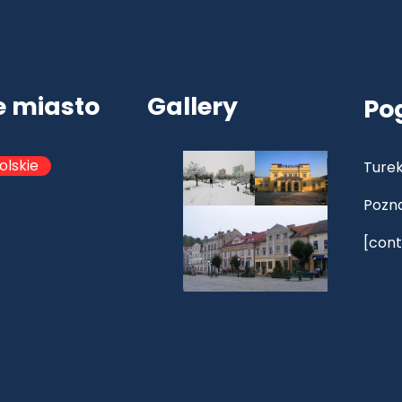
e miasto
Gallery
Po
olskie
Turek
Pozn
[cont