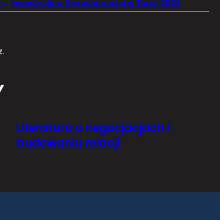
Multikino – Miejsce na Najnowsze Filmy i Wydarzenia Kulturalne
Inwestycje w Nieruchomości w Turcji 2024
.
Y
Literatura o negocjacjach i
budowaniu relacji