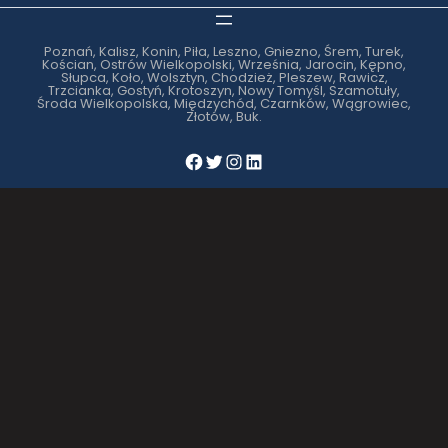
Poznań, Kalisz, Konin, Piła, Leszno, Gniezno, Śrem, Turek,
Kościan, Ostrów Wielkopolski, Września, Jarocin, Kępno,
Słupca, Koło, Wolsztyn, Chodzież, Pleszew, Rawicz,
Trzcianka, Gostyń, Krotoszyn, Nowy Tomyśl, Szamotuły,
Środa Wielkopolska, Międzychód, Czarnków, Wągrowiec,
Złotów, Buk.
Facebook
Twitter
Instagram
LinkedIn