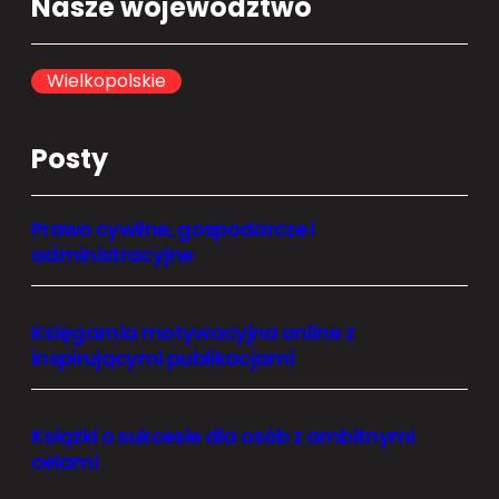
Nasze województwo
r
c
h
Wielkopolskie
Posty
Prawo cywilne, gospodarcze i
administracyjne
Księgarnia motywacyjna online z
inspirującymi publikacjami
Książki o sukcesie dla osób z ambitnymi
celami