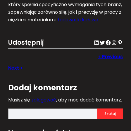
który spełnia specyficzne wymagania tych branż,
zapewniając zarówno siłę, jak i precyzję w pracy z
ciężkimi materiałami.
Ładowarki kołowe
Udostępnij
LinkedIn
Twitter
Facebook
Instagram
Pinterest
Dodaj komentarz
Musisz się
zalogować
, aby móc dodać komentarz.
S
Szukaj
e
a