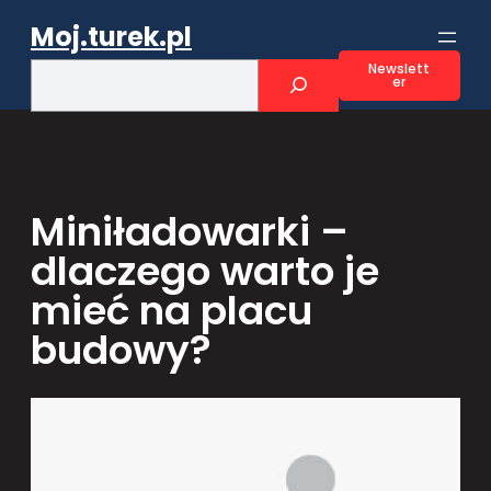
Przejdź
Moj.turek.pl
do
treści
S
Newslett
er
e
a
r
c
h
Miniładowarki –
dlaczego warto je
mieć na placu
budowy?