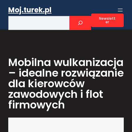
Przejdź
Moj.turek.pl
do
treści
S
Newslett
er
e
a
r
c
h
Mobilna wulkanizacja
– idealne rozwiązanie
dla kierowców
zawodowych i flot
firmowych