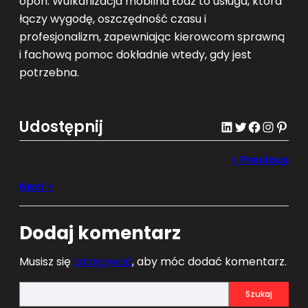
opon. Wulkanizacja mobilna Łódź to usługa, która
łączy wygodę, oszczędność czasu i
profesjonalizm, zapewniając kierowcom sprawną
i fachową pomoc dokładnie wtedy, gdy jest
potrzebna.
Udostępnij
LinkedIn
Twitter
Facebook
Instagram
Pinterest
Dodaj komentarz
Musisz się
zalogować
, aby móc dodać komentarz.
S
Szukaj
e