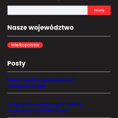
S
Szukaj
e
a
Nasze województwo
r
c
h
Wielkopolskie
Posty
Prawo cywilne, gospodarcze i
administracyjne
Księgarnia motywacyjna online z
inspirującymi publikacjami