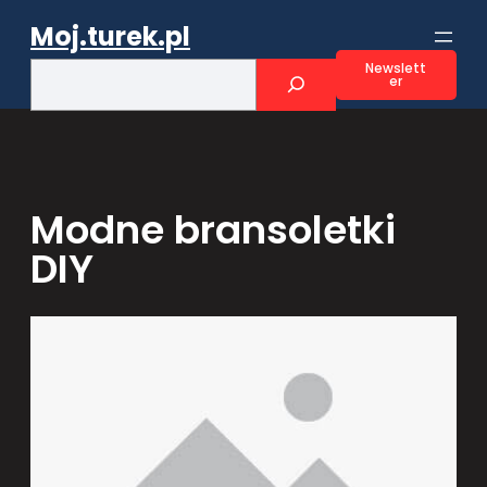
Przejdź
Moj.turek.pl
do
treści
S
Newslett
er
e
a
r
c
h
Modne bransoletki
DIY