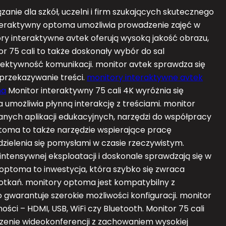
nie dla szkół, uczelni i firm szukających skutecznego
interaktywny optoma umożliwia prowadzenie zajęć w
ory interaktywne avtek oferują wysoką jakość obrazu,
or 75 cali to także doskonały wybór do sal
i efektywność komunikacji. monitor avtek sprawdza się
przekazywanie treści.
monitory interaktywne avtek
ma
Monitor interaktywny 75 cali 4K wyróżnia się
a umożliwia płynną interakcję z treściami. monitor
nych aplikacji edukacyjnych, narzędzi do współpracy
oma to także narzędzie wspierające pracę
 dzielenia się pomysłami w czasie rzeczywistym.
ntensywnej eksploatacji i doskonale sprawdzają się w
optoma to inwestycja, która szybko się zwraca
otkań. monitory optoma jest kompatybilny z
gwarantuje szerokie możliwości konfiguracji. monitor
ci – HDMI, USB, WiFi czy Bluetooth. Monitor 75 cali
dzenie wideokonferencji z zachowaniem wysokiej