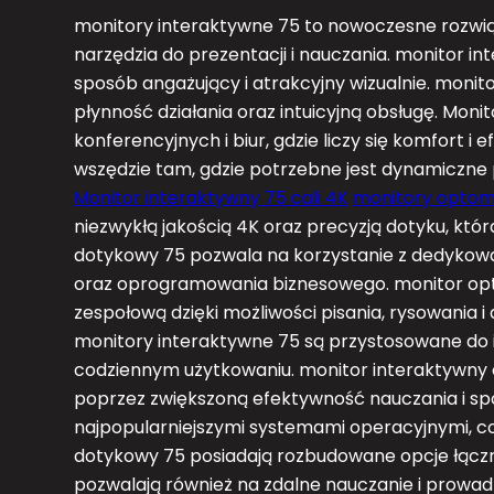
monitory interaktywne 75 to nowoczesne rozwiąza
narzędzia do prezentacji i nauczania. monitor 
sposób angażujący i atrakcyjny wizualnie. monit
płynność działania oraz intuicyjną obsługę. Monit
konferencyjnych i biur, gdzie liczy się komfort 
wszędzie tam, gdzie potrzebne jest dynamiczne 
Monitor interaktywny 75 cali 4K
monitory opto
niezwykłą jakością 4K oraz precyzją dotyku, któr
dotykowy 75 pozwala na korzystanie z dedykowa
oraz oprogramowania biznesowego. monitor opt
zespołową dzięki możliwości pisania, rysowania i
monitory interaktywne 75 są przystosowane do i
codziennym użytkowaniu. monitor interaktywny 
poprzez zwiększoną efektywność nauczania i sp
najpopularniejszymi systemami operacyjnymi, co 
dotykowy 75 posiadają rozbudowane opcje łącznoś
pozwalają również na zdalne nauczanie i prowa