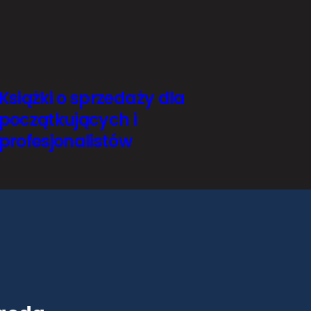
Książki o sprzedaży dla
początkujących i
profesjonalistów