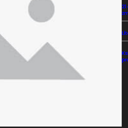
21
zm
Li
Ks
pr