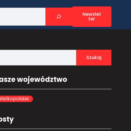
Newslet
ter
Szukaj
asze województwo
ielkopolskie
osty