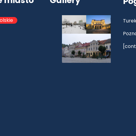
e miasto
Gallery
Po
olskie
Turek
Pozn
[cont