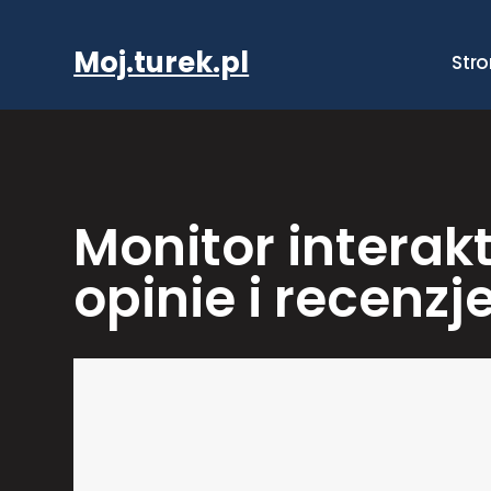
Przejdź
do
Moj.turek.pl
Str
treści
Monitor interak
opinie i recenzj