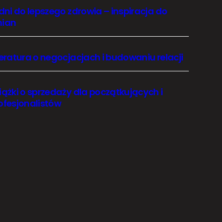
 dni do lepszego zdrowia – inspiracja do
ian
teratura o negocjacjach i budowaniu relacji
iążki o sprzedaży dla początkujących i
ofesjonalistów