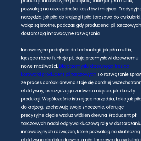
produkcji. Innowacyjne podejścia, takie jak piła multix,
pozwalają na oszczędności kosztów i miejsca. Tradycyjn
narzędzia, jak piła do krajzegi i piła tarczowa do cyrkularki,
wciąż są istotne, podczas gdy producenci pił tarczowyc
dostarczają innowacyjne rozwiązania.
Innowacyjne podejścia do technologii, jak piła multix,
łączące różne funkcje pił, dają przemysłowi drzewnemu
nowe możliwości.
Dla przemysłu drzewnego
frez do
korowarki
producent pił tarczowych
To rozwiązanie spraw
że proces obróbki drewna staje się bardziej wszechstronn
efektywny, oszczędzając zarówno miejsce, jak i koszty
produkcji. Współcześnie istniejące narzędzia, takie jak pił
do krajzegi, zachowują swoje znaczenie, oferując
precyzyjne cięcie wzdłuż włókien drewna. Producent pił
tarczowych nadal odgrywa kluczową rolę w dostarczani
innowacyjnych rozwiązań, które pozwalają na skuteczną 
efektywną obróbkę drewna, a piła tarczowa do cyrkularki