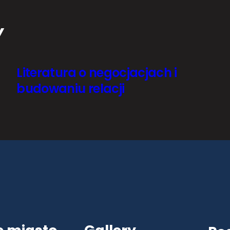
Y
Literatura o negocjacjach i
budowaniu relacji