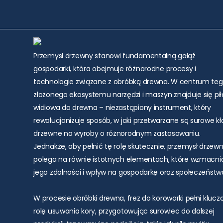
Przemysł drzewny stanowi fundamentalną gałąź
gospodarki, która obejmuje różnorodne procesy i
technologie związane z obróbką drewna. W centrum te
złożonego ekosystemu narzędzi i maszyn znajduje się pił
widiowa do drewna – niezastąpiony instrument, który
rewolucjonizuje sposób, w jaki przetwarzane są surowe k
drzewne na wyroby o różnorodnym zastosowaniu.
Jednakże, aby pełnić tę rolę skutecznie, przemysł drzew
polega na równie istotnych elementach, które wzmacni
jego zdolności i wpływ na gospodarkę oraz społeczeństw
W procesie obróbki drewna, frez do korowarki pełni kluc
rolę usuwania kory, przygotowując surowiec do dalszej