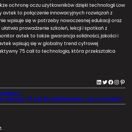
kże ochronę oczu użytkowników dzięki technologii Low
ry avtek to połączenie innowacyjnych rozwiązań z
ie wpisuje się w potrzeby nowoczesnej edukacji oraz
łatwia prowadzenie szkoleń, lekcji i spotkań z
nitor avtek to także gwarancja solidności, jakości i
vtek wpisują się w globalny trend cyfrowej
raktywny 75 cali to technologia, która przekształca
LinkedIn
Twitter
Facebook
Instagram
Pinterest
Fotobudka wynajem 360 – Stwórz wyjątkową atmosferę podczas swojego wesela
Monitor 75 cali do sali lekcyjnej – na co zwrócić uwagę?
.