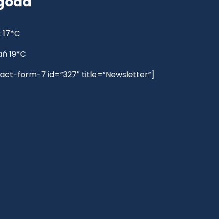
goda
 17*C
ań 19*C
act-form-7 id=”327″ title=”Newsletter”]