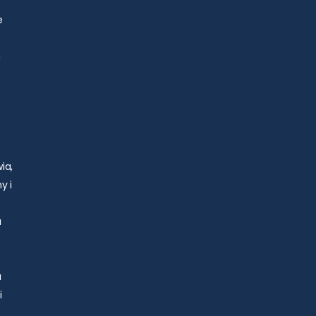
e
h
ia,
y i
a
u
i